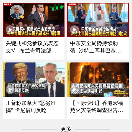
关键共和党参议员表态
中东安全局势持续动
支持 布兰奇司法部长
荡 沙特土耳其巴基斯
提名基本扫清障碍
坦签共同防御协议
川普称加拿大“恶劣难
【国际快讯】香港宏福
搞” 卡尼借词反呛
苑火灾最终调查报告｜
泰国校园枪击致8死｜日
本食品自给率跌至最低
更多