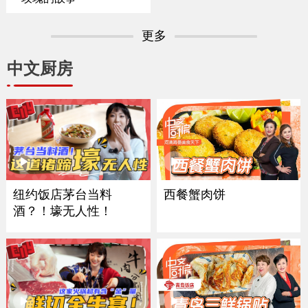
更多
中文厨房
西餐蟹肉饼
纽约饭店茅台当料
酒？！壕无人性！