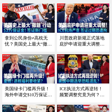
救《中文正点》26.8.4
离《中文正点》26.8.3
拿到公民身份≠高枕无
川普政府新规正式落地
忧？美国史上最大“撤
庇护申请迎重大调整；I
籍”行动 25人被起诉含
CE扩大机场执法 签证过
华人；川普政府实施签
期恐被当场带走；纽约
证新政策！最高需缴2万
移民执法升级！曝皇后
美元保证金；罕见！国
区率先展开搜捕；移民
务院缩减海外布局 拟关
政策已见成效？美国暴
闭五个使领馆《中文焦
力犯罪持续下降《中文
点》8/6/2026
焦点》7/30/2026
美国绿卡门槛再升级！
ICE执法方式再逆转！
海外申请交$10万保证
频繁调整究竟为何？；
金？；重磅！退税福利
川普政府施压银行 严防
要收紧？移民税收抵免
非法移民获消费信贷；