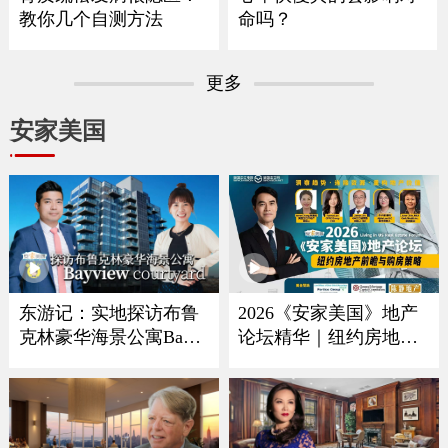
教你几个自测方法
命吗？
更多
安家美国
2026《安家美国》地产
东游记：实地探访布鲁
论坛精华｜纽约房地产
克林豪华海景公寓Bayvi
ew Courtyard
趋势、购房策略与投资
解析