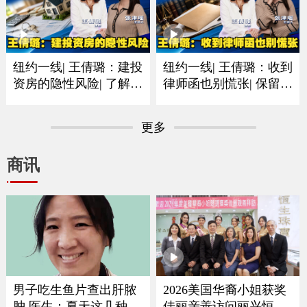
纽约一线| 王倩璐：建投
纽约一线| 王倩璐：收到
资房的隐性风险| 了解法
律师函也别慌张| 保留证
规是避坑的重中之重
据和书面信息尤其重要
更多
商讯
男子吃生鱼片查出肝脓
2026美国华裔小姐获奖
肿 医生：夏天这几种食
佳丽亲善访问丽兴恒生