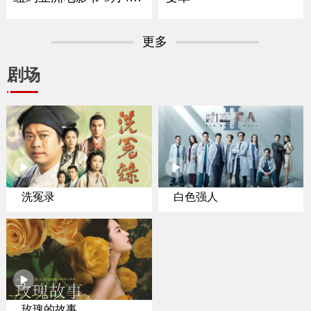
登陆北美院线
更多
剧场
洗冤录
白色强人
玫瑰的故事