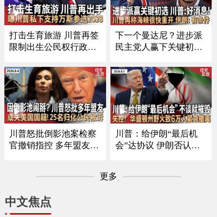
足以重开航线｜西班牙
料不全可直接拒批｜8死
对来自意大利旅客实施
30多伤！泰国突发校园
临时边检《中文正点》2
枪案《中文正点》26.8.7
打击生育旅游 川普再签
下一个曼达尼？进步派
6.8.8
限制出生公民权行政令
民主党人赢下关键初选
｜川普驳斥美军弹药短
川普回应｜川普称霍尔
缺报道 力挺赫格塞斯｜
木兹海峡很快重开 伊朗
参院委员会表决认定福
披露协议细节｜川普搭
契藐视国会｜麦康奈尔
直升机遇安全事件 FAA
通报最新健康状况｜曝
调查｜川普到访前夕 武
川普私下支持万斯选202
装男子在其高尔夫球场
8 《中文正点》26.8.6
外被捕《中文正点》26.
川普怒批倒影池案检察
川普：给伊朗“最后机
8.5
官撤销指控 多年盟友或
会”达协议 伊朗否认正
职位不保｜25州联合起
与美谈判｜布兰奇撤销
诉川普最新全球关税｜
$18亿反武器化基金 或
更多
史上最大规模！司法部
换来参院支持｜国安部
起诉25人 欲撤其美国国
长最新言论引争议 MA
中文焦点
籍｜非法移民船只船英
GA人士欲撤其职｜华盛
吉利海峡起火 157人获
顿州野火失控 6万人撤