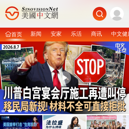
新闻
安家
乐活
商讯
中文健
首页