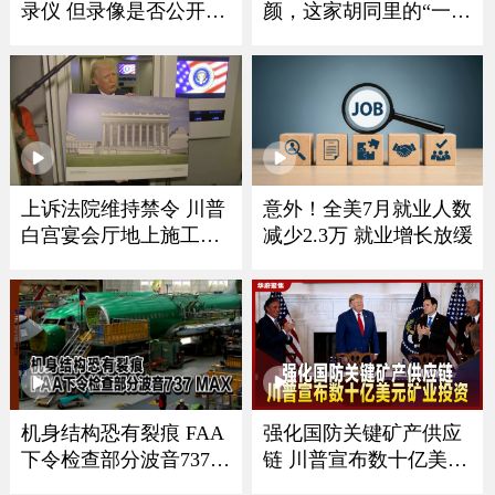
录仪 但录像是否公开由
颜，这家胡同里的“一人
该机构自行决定
照相馆”为啥能火？
上诉法院维持禁令 川普
意外！全美7月就业人数
白宫宴会厅地上施工须
减少2.3万 就业增长放缓
暂停
强化国防关键矿产供应
机身结构恐有裂痕 FAA
链 川普宣布数十亿美元
下令检查部分波音737
MAX
矿业投资