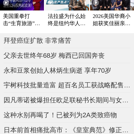
法拉盛为什么始
美国重拳打
2026美国华裔小
终是纽约华人置
击“生育旅游”
姐获奖佳丽亲善
业热点？
川普签署两项行
访问丽兴恒生珠
政令 出生公民
宝
拜登癌症扩散 非常痛苦
权再起波澜！
父亲去世终年68岁 梅西已回国奔丧
永和豆浆创始人林炳生病逝 享年70岁
宇树科技批量造富 超百名员工获战略配售$2.71亿元！
因凡蒂诺被爆担任欧足联秘书长期间与女员工有染 国际足联、欧足联相继回应
这种水别再喝了！已被列为2A类致癌物
日本前首相痛批高市：《皇室典范》修正案公然歧视女性