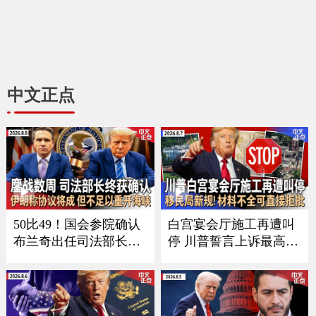
中文正点
50比49！国会参院确认
白宫宴会厅施工再遭叫
布兰奇出任司法部长｜
停 川普誓言上诉最高法
参院通过短期支出法案
院｜布兰奇司法部长提
未包括川普优先事项｜
名确认扫除关键障碍｜
伊朗称与阿曼接近达成
意外！全美7月就业减少
霍尔木兹海峡协议 但不
2.3万｜移民局新规：材