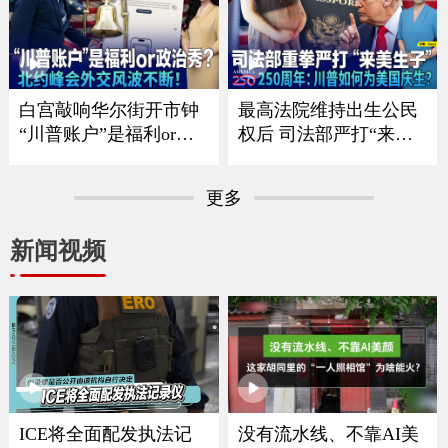
或将受限；川普政府推
川普“清零”选举协助委
留学新规 F-1只能待4
员 美国中期选举恐陷混
年？；华人、留学生、
乱？；共和党重量级议
移民家庭哪些人将受影
员离世 参议院席位争夺
响？《中文焦点》7/23/2
战连夜打响《中文焦
白宫敲响华尔街开市钟
最高法院维持出生公民
026
点》7/16
“川普账户”是福利or政
权后 司法部严打“来美
治秀？；川普暗讽意大
生子”｜建国250周年：
利总理？北约峰会外交
川普如何为美国庆生？
更多
风波不断 ；一张红牌惊
｜华府打造空前博览会
动川普！美国队世界杯
庆祝250周年｜独立日全
新闻视频
风波引争议《中文焦
美多地上演烟花秀《中
点》7/9/2026
文焦点》7/2/2026
ICE将全面配发执法记
没有流水线、不靠AI美