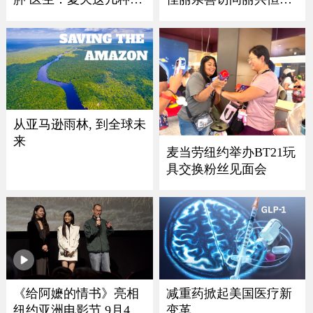
物千万别乱吃！
珠宝
从亚马逊雨林, 到全球未
来
麦当劳纽约举办BT21玩
具交换粉丝见面会
减重药掀起美国医疗新
《给阿嬷的情书》亮相
变革
纽约亚洲电影节 9月4日