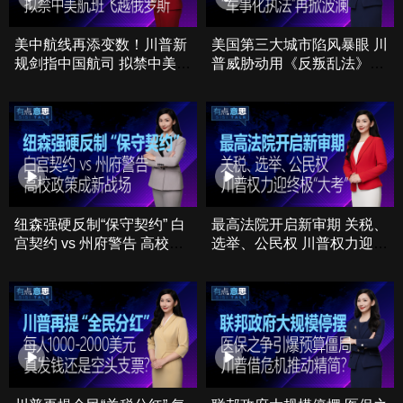
美中航线再添变数！川普新
美国第三大城市陷风暴眼 川
规剑指中国航司 拟禁中美航
普威胁动用《反叛乱法》
班飞越俄罗斯
“军事化移民执法”再掀波澜
纽森强硬反制“保守契约” 白
最高法院开启新审期 关税、
宫契约 vs 州府警告 高校政
选举、公民权 川普权力迎终
策成新战场
极“大考”