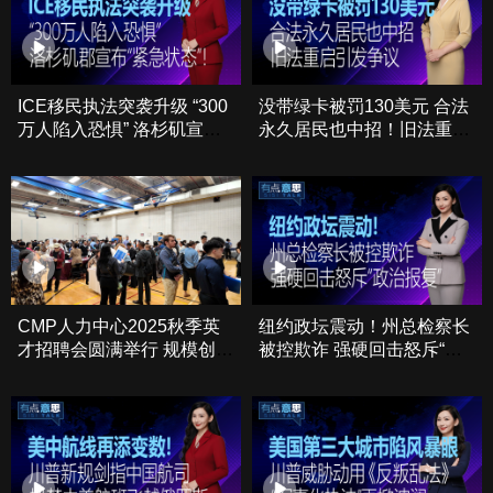
ICE移民执法突袭升级 “300
没带绿卡被罚130美元 合法
万人陷入恐惧” 洛杉矶宣
永久居民也中招！旧法重启
布“紧急状态”！
引发争议
CMP人力中心2025秋季英
纽约政坛震动！州总检察长
才招聘会圆满举行 规模创历
被控欺诈 强硬回击怒斥“政
史新高
治报复”