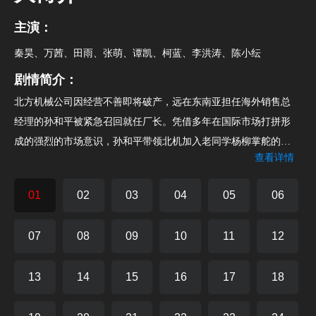
主演：
秦昊、万茜、田雨、张萌、谭凯、柯蓝、李洪涛、陈小纭
剧情简介：
北方机械公司因经营不善即将破产，远在东南亚担任海外销售总
经理的孙和平被紧急召回就任厂长。凭借多年在国际市场打拼形
成的强烈的市场意识，孙和平带领北机加入老同学杨柳掌舵的汉
查看详情
重集团，并大刀阔斧地对企业进行改革。几年的发展后，一度濒
临破产的北机获得新生，并成功在香港上市。为了实现重汽整装
01
02
03
04
05
06
梦想，真正将北机做大做强，孙和平积极谋求收购老同学刘必定
控股的红星重汽，但却遭到杨柳的全力阻击，因为杨柳认为应该
07
08
09
10
11
12
把汉重集团而不是北机打造为世界一流的重汽整装企业。三个昔
日的老同学、三个充满梦想的企业家，为了实现中国重汽行业的
13
14
15
16
17
18
长足发展，展开一场惊心动魄的大博弈，并最终从不同角度为中
国制造梦贡献出自己的光和热。