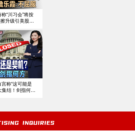
称“川习会”将按
摩擦升级引美股
火遇挫！以色列因
援助｜强硬回应川
不会屈服”《中文
白宫称“这可能是
大集结！剑指何
起诉 司法伸张还
悬念升级！ 川
中文焦点》10/2/