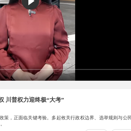
 川普权力迎终极“大考”
心政策，正面临关键考验。多起攸关行政权边界、选举规则与公
界。