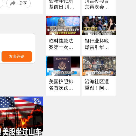
川普将与普
会晤泽伦斯
分享
京再次会面
基前日 川普
是否向乌提
宣布将与普
供“战斧”导弹
京再次会面
成焦点
｜芝加哥移
民执法冲突
频发 法官对I
临时拨款法
银行业坏账
CE特工下新
案第十次闯
爆雷引华尔
命令｜第三
关参院失败
街震荡 美股
发表评论
名川普政敌
政府停摆持
全线收低
前国安顾问
续 最新民调
博尔顿遭控
出炉
罪｜涉下药
美国护照排
沿海社区遭
侵犯多人 南
名首次跌出
重创！阿拉
加大中国留
前十 中国和
斯加展开大
学生被起诉
阿联酋大幅
规模空运救
《中文正
提升
援
点》25.10.1
6