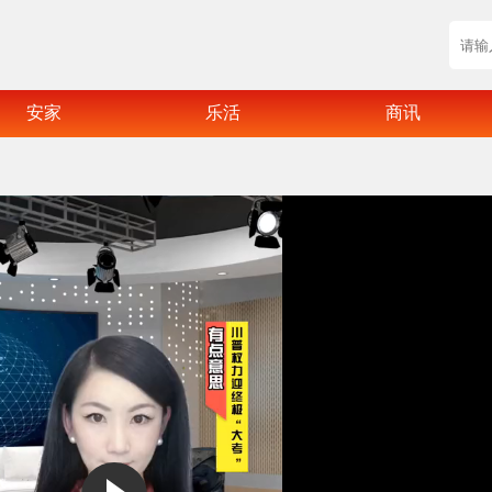
安家
乐活
商讯