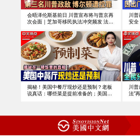
会晤泽伦斯基前日 川普宣布将与普京再
川普
次会面｜芝加哥移民执法冲突频发 法官
安全
对ICE特工下新命令｜第三名川普政敌
领空
前国安顾问博尔顿遭控罪｜涉下药侵犯
川普
多人 南加大中国留学生被起诉《中文正
绿卡
25.1
点》25.10.16
揭秘！美国中餐厅现炒还是预制？老板
川普
说真话：哪些菜是提前准备的；美国
法”
版“预制菜”怎么定义；食客：五分钟上
钱还
菜，我就怀疑是预制；中餐行业的预制
力迎
菜该如何区分《中文焦点》10/16/25
宫契
5