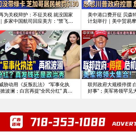
再为关税辩护：不征关税 就没国家
美中港口费开征 贝森特
｜多家中国航司回应美方：“禁飞俄
计划举行｜美中贸易
”损公众利益｜美中贸易紧张再升级
坐“过山车”｜加沙停
内阁指责中国经济胁迫｜出门没带
人质遗体归还问题砍
 芝加哥居民被罚$130《中文正点》
普政府指控 詹乐霞称“
0.15
正点》25.10.14
威胁动用《反叛乱法》 “军事化执
联邦政府大规模停摆 
再掀波澜；白宫再提“全民分红” 真发
好事”；美军将领罕见
是政治秀；最高法院新审期 川普权
方；前FBI局长遭刑事
终极“大考”；加州州长强硬反制 白
是政治角力；纽约选战
约 vs 州府警告《中文焦点》10/9/2
普“清场” 亚当斯退选 《
25