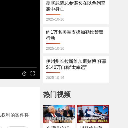
胡塞武装总参谋长在以色列空
袭中身亡
2025-10-16
约1万名美军支援加勒比禁毒
行动
2025-10-16
伊州州长拉斯维加斯赌博 狂赢
$140万自称“太幸运”
2025-10-16
热门视频
民权利的案件将