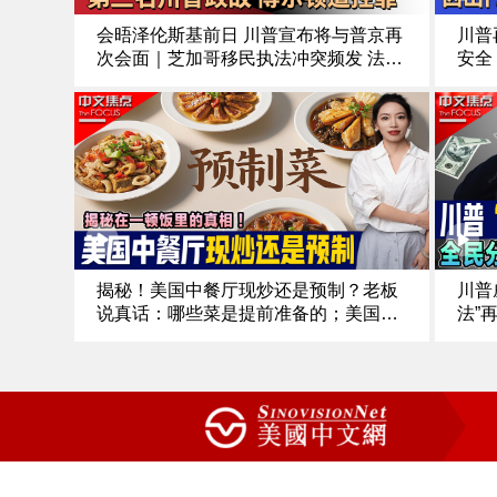
会晤泽伦斯基前日 川普宣布将与普京再
川普
次会面｜芝加哥移民执法冲突频发 法官
安全
对ICE特工下新命令｜第三名川普政敌
领空
前国安顾问博尔顿遭控罪｜涉下药侵犯
川普
多人 南加大中国留学生被起诉《中文正
绿卡
25.1
点》25.10.16
揭秘！美国中餐厅现炒还是预制？老板
川普
说真话：哪些菜是提前准备的；美国
法”
版“预制菜”怎么定义；食客：五分钟上
钱还
菜，我就怀疑是预制；中餐行业的预制
力迎
菜该如何区分《中文焦点》10/16/25
宫契
5