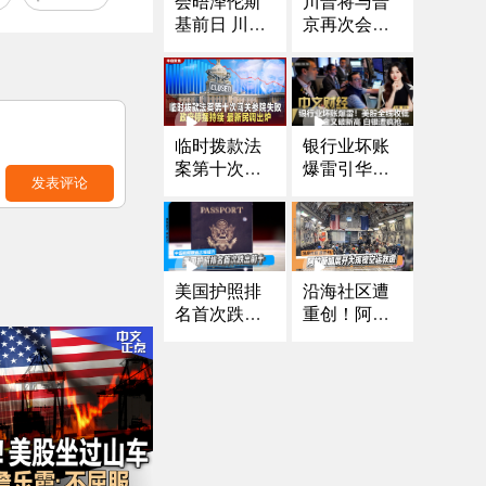
川普将与普
会晤泽伦斯
京再次会面
基前日 川普
是否向乌提
宣布将与普
供“战斧”导弹
京再次会面
成焦点
｜芝加哥移
民执法冲突
频发 法官对I
临时拨款法
银行业坏账
CE特工下新
案第十次闯
爆雷引华尔
命令｜第三
发表评论
关参院失败
街震荡 美股
名川普政敌
政府停摆持
全线收低
前国安顾问
续 最新民调
博尔顿遭控
出炉
罪｜涉下药
美国护照排
沿海社区遭
侵犯多人 南
名首次跌出
重创！阿拉
加大中国留
前十 中国和
斯加展开大
学生被起诉
阿联酋大幅
规模空运救
《中文正
提升
援
点》25.10.1
6