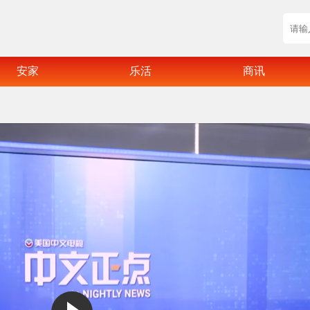
安家
乐活
商讯