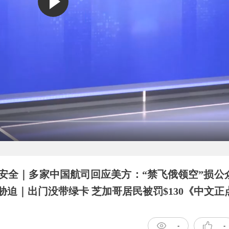
安全｜多家中国航司回应美方：“禁飞俄领空”损公
｜出门没带绿卡 芝加哥居民被罚$130《中文正点》25
-
-