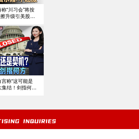
称“川习会”将按
摩擦升级引美股
火遇挫！以色列因
援助｜强硬回应川
不会屈服”《中文
白宫称“这可能是
大集结！剑指何
起诉 司法伸张还
悬念升级！ 川
中文焦点》10/2/