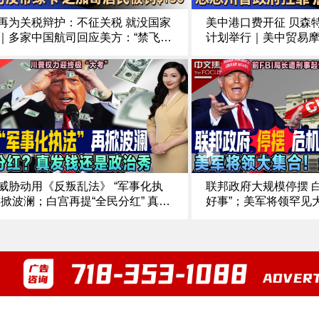
再为关税辩护：不征关税 就没国家
美中港口费开征 贝森特
｜多家中国航司回应美方：“禁飞俄
计划举行｜美中贸易
”损公众利益｜美中贸易紧张再升级
坐“过山车”｜加沙停
内阁指责中国经济胁迫｜出门没带
人质遗体归还问题砍
 芝加哥居民被罚$130《中文正点》
普政府指控 詹乐霞称“
0.15
正点》25.10.14
威胁动用《反叛乱法》 “军事化执
联邦政府大规模停摆 
再掀波澜；白宫再提“全民分红” 真发
好事”；美军将领罕见
是政治秀；最高法院新审期 川普权
方；前FBI局长遭刑事
终极“大考”；加州州长强硬反制 白
是政治角力；纽约选战
约 vs 州府警告《中文焦点》10/9/2
普“清场” 亚当斯退选 《
25