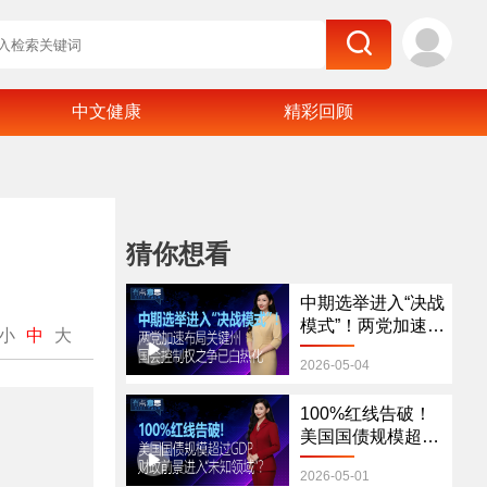
中文健康
精彩回顾
猜你想看
中期选举进入“决战
模式”！两党加速布
小
中
大
局关键州 国会控制
2026-05-04
权之争白热化
100%红线告破！
美国国债规模超过
GDP 财政前景进
2026-05-01
入“未知领域”？