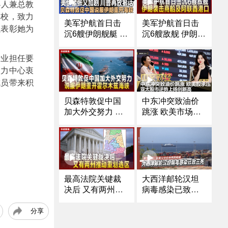
办人兼总教
学校，致力
美军护航首日击
美军护航首日击
以表彰她为
沉6艘敌舰 伊朗袭
沉6艘伊朗舰艇 伊
击商船及阿联酋
朗袭商船 川普再
港口
放狠话｜贝森特
行业担任要
敦促中国加大外
人力中心衷
交努力 说服伊朗
成员带来积
重开霍尔木兹海
峡｜纽约前市长
贝森特敦促中国
中东冲突致油价
朱利安尼病重住
加大外交努力 说
跳涨 欧美市场承
院｜中国胰岛素
服伊朗重开霍尔
压 亚太股市逆势
首获FDA批准进
木兹海峡
上扬创新高
入美国市场《中
文正点》26.5.4
最高法院关键裁
大西洋邮轮汉坦
决后 又有两州推
病毒感染已致三
动重划选区
死 世卫组织：目
前公众总体风险
分享
较低