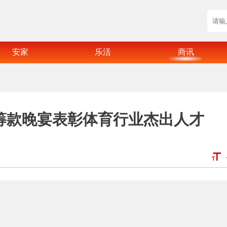
安家
乐活
商讯
26筹款晚宴表彰体育行业杰出人才