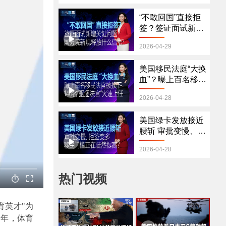
“不敢回国”直接拒
签？签证面试新增
关键问题 国务院新
2026-04-29
规释放什么信号？
美国移民法庭“大换
血”？曝上百名移民
法官被换下 140
2026-04-28
名“驱逐法官”火速
上任
美国绿卡发放接近
腰斩 审批变慢、拒
签变多 移民门槛正
2026-04-28
在陡然提高？
热门视频
育英才"为
今年，体育