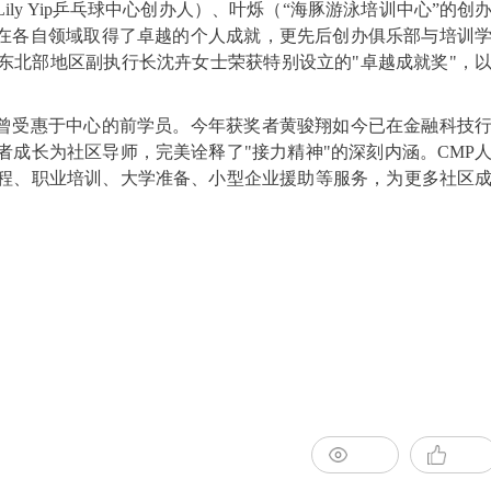
ly Yip乒乓球中心创办人）、叶烁（“海豚游泳培训中心”的创
仅在各自领域取得了卓越的个人成就，更先后创办俱乐部与培训
东北部地区副执行长沈卉女士荣获特别设立的"卓越成就奖"，
彰曾受惠于中心的前学员。今年获奖者黄骏翔如今已在金融科技
成长为社区导师，完美诠释了"接力精神"的深刻内涵。CMP
程、职业培训、大学准备、小型企业援助等服务，为更多社区