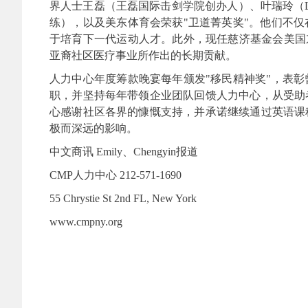
界人士王磊（王磊国际击剑学院创办人）、叶瑞玲（Li
练），以及美东体育会荣获"卫道菁英奖"。他们不
于培育下一代运动人才。此外，现任慈济基金会美国
亚裔社区医疗事业所作出的长期贡献。
人力中心年度筹款晚宴每年颁发"移民精神奖"，表
职，并坚持每年带领企业团队回馈人力中心，从受助者
心感谢社区各界的慷慨支持，并承诺继续通过英语课
极而深远的影响。
中文商讯 Emily、Chengyin报道
CMP人力中心
212-571-1690
55 Chrystie St 2nd FL, New York
www.cmpny.org