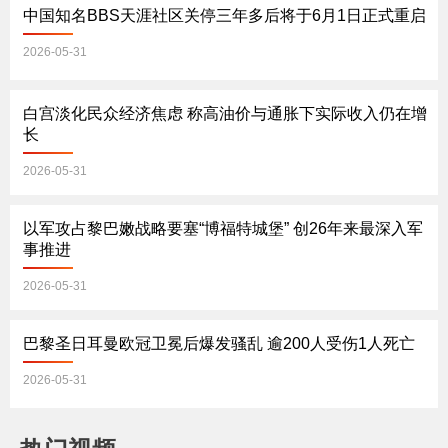
中国知名BBS天涯社区关停三年多后将于6月1日正式重启
2026-05-31
白宫淡化民众经济焦虑 称高油价与通胀下实际收入仍在增
长
2026-05-31
以军攻占黎巴嫩战略要塞“博福特城堡” 创26年来最深入军
事推进
2026-05-31
巴黎圣日耳曼欧冠卫冕后爆发骚乱 逾200人受伤1人死亡
2026-05-31