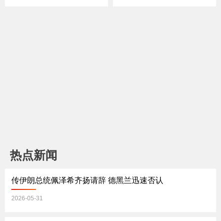
签名不合规直接拒！美国
冠”？；美国开启“UFO大
签证审核再升级 ；埃博拉
公开”时代？大量神秘画面
病毒又来了？疫情或致更
首次曝光；拉美局势突然
多人死亡；美国经济焦虑
再升温！川普加码施压；
持续升温 人们的钱包还扛
被曝考虑再启伊朗战事？
得住吗？《中文焦点》5/2
川普称停火“命悬一
1
线”《中文焦点》5/14
热点新闻
传伊朗总统佩泽希齐扬请辞 德黑兰迅速否认
2026-05-31