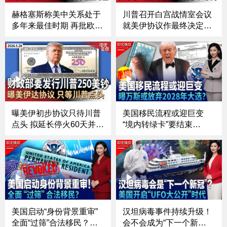
赫格塞斯称美中关系处于
川普召开白宫战情室会议
多年来最佳时期 再批欧洲
就美伊协议作最终决定｜
盟友｜川普体检报告公
川普“反武器化基金”遭法
布：小腿肿胀改善｜新泽
院叫停｜川普冠名肯尼迪
西ICE设施外抗议活动升
中心遇阻 法官限14天内拆
级 州长下令州警介入｜川
除标识｜白宫上线“外星
普关税退款程序再掀法律
人”网站｜蓝色起源火箭测
波折《中文正点》26.5.30
试时爆炸《中文正点》26.
5.29
曝美伊初步协议只待川普
美国移民流程或迎巨变
点头 拟延长停火60天并启
“境内转绿卡”要结束
动核谈判｜2028总统初选
了？；曝2028共和党风向
民调：万斯优势大缩水 他
生变 万斯被边缘化 卢比
领跑民主党｜贝森特证实
奥崛起？；情报系统“一把
准备发行印有川普头像$2
手”突然辞职 白宫内部释
50纸币｜纽约州再向居民
放什么信号？《中文焦
发钱《中文正点》26.5.28
点》5/28/2026
美国启动“身份背景重审”
汉坦病毒事件持续升级！
全面“过筛”合法移民？；
会不会成为“下一个新