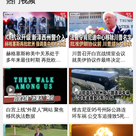
热门视频
赫格塞斯称美中关系处于
川普召开白宫战情室会议
多年来最佳时期 再批欧洲
就美伊协议作最终决定｜
盟友｜川普体检报告公
川普“反武器化基金”遭法院
布：小腿肿胀改善｜新泽
叫停｜川普冠名肯尼迪中
西ICE设施外抗议活动升级
心遇阻 法官限14天内拆除
州长下令州警介入｜川普
标识｜白宫上线“外星人”网
关税退款程序再掀法律波
站｜蓝色起源火箭测试时
折《中文正点》26.5.30
爆炸《中文正点》26.5.29
维吉尼亚95号州际公路连
白宫上线“外星人”网站 聚焦
环车祸 公交车追撞致5死34
移民执法数据
伤