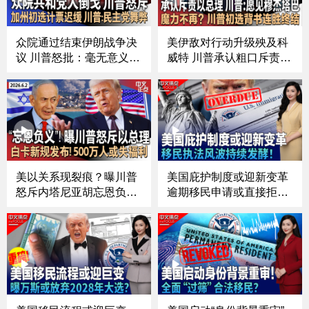
众院通过结束伊朗战争决
美伊敌对行动升级殃及科
议 川普怒批：毫无意义！
威特 川普承认粗口斥责以
｜无视争议 川普将提名布
总理 称愿与穆杰塔巴会面
兰奇出任司法部长｜川普
｜川普“造王者”魔力不
指责民主党加州初选舞弊
再？爱荷华州长初选爆冷
｜林肯纪念堂倒影池完成
｜川普：万斯、卢比奥搭
蓝色翻新｜肯尼迪中心下
档竞选“难以击败”｜川普
令移除川普冠名《中文正
政府再酿新关税《中文正
点》26.6.4
点》26.6.3
美以关系现裂痕？曝川普
美国庇护制度或迎新变革
怒斥内塔尼亚胡忘恩负义
逾期移民申请或直接拒；
｜川普驳斥“谈判被叫
国际航班停摆危机仍在？
停”报道 伊朗暗示重回谈
川普政府释放重磅信号；
判再提解冻资产｜白宫放
纽瓦克拘留中心一度失
弃“反武器化基金”｜白卡
控？移民执法风波持续发
工作要求新规发布 近500
酵《中文焦点》6/4/2026
万人或失福利《中文正
点》26.6.2