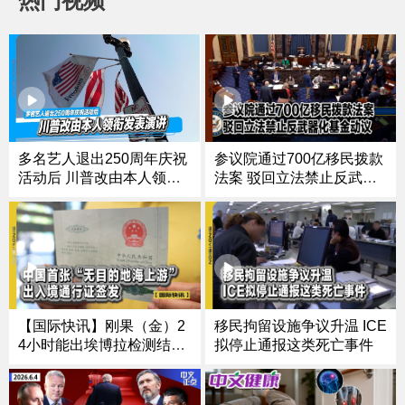
热门视频
多名艺人退出250周年庆祝
参议院通过700亿移民拨款
活动后 川普改由本人领衔
法案 驳回立法禁止反武器
发表演讲
化基金动议
【国际快讯】刚果（金）2
移民拘留设施争议升温 ICE
4小时能出埃博拉检测结果
拟停止通报这类死亡事件
｜中国首张“无目的地海上
游”出入境通行证签发｜20
26世界杯参赛球队陆续抵