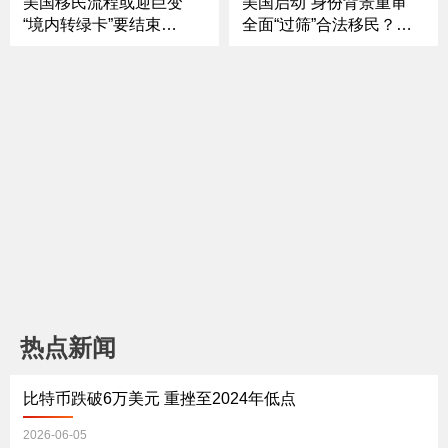
美国移民流程或迎巨变
美国启动“身份背景重审”
“境内转绿卡”要结束
全面“过筛”合法移民？；
了？；曝2028共和党风向
签名不合规直接拒！美国
生变 万斯被边缘化 卢比
签证审核再升级 ；埃博拉
奥崛起？；情报系统“一把
病毒又来了？疫情或致更
手”突然辞职 白宫内部释
多人死亡；美国经济焦虑
放什么信号？《中文焦
持续升温 人们的钱包还扛
点》5/28/2026
得住吗？《中文焦点》5/2
1
热点新闻
比特币跌破6万美元 重挫至2024年低点
2026-06-05