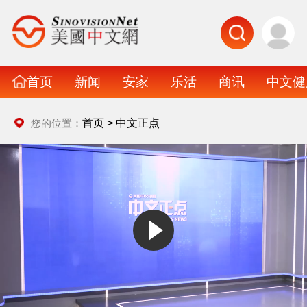
首页
新闻
安家
乐活
商讯
中文健
首页
>
中文正点
您的位置：