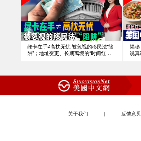
长鹏｜NBA名帅名将被捕《中文正点》
街 
25.10.23
点》2
绿卡在手≠高枕无忧 被忽视的移民法“陷
揭秘
阱”；地址变更、长期离境的“时间红
说真
线”；哪些常见行为最容易“无意违
版“
规”？；如果不小心违规，该如何补
菜，
救？；划重点！移民必备“守法清
菜该
单”《中文焦点》10/23/25
关于我们
|
反馈意