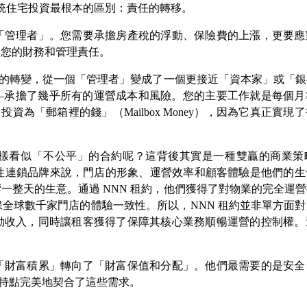
統住宅投資最根本的區別：責任的轉移。
管理者」。您需要承擔房產稅的浮動、保險費的上漲，更要應
是您的財務和管理責任
。
的轉變，從一個「管理者」變成了一個更接近「資本家」或「銀
—
承擔了幾乎所有的運營成本和風險。您的主要工作就是每個月
N
投資為「郵箱裡的錢」（
Mailbox Money
），因為它真正實現了
看似「不公平」的合約呢？這背後其實是一種雙贏的商業策
性連鎖品牌來說，門店的形象、運營效率和顧客體驗是他們的生
響一整天的生意。通過
NNN
租約，他們獲得了對物業的完全運營
保全球數千家門店的體驗一致性
。
所以，
NNN
租約並非單方面對
動收入，同時讓租客獲得了保障其核心業務順暢運營的控制權。
財富積累」轉向了「財富保值和分配」。他們最需要的是安全
特點完美地契合了這些需求。