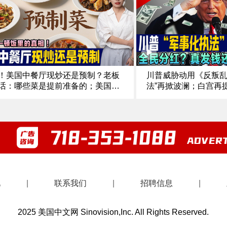
逮捕多名非法移民摊贩｜《中文正
会厅 白宫开拆东翼建
25.10.21
5.10.22
！美国中餐厅现炒还是预制？老板
川普威胁动用《反叛乱
话：哪些菜是提前准备的；美国
法”再掀波澜；白宫再提
预制菜”怎么定义；食客：五分钟上
钱还是政治秀；最高法
我就怀疑是预制；中餐行业的预制
力迎终极“大考”；加州
如何区分《中文焦点》10/16/25
宫契约 vs 州府警告《中
5
见
|
联系我们
|
招聘信息
|
2025 美国中文网 Sinovision,Inc. All Rights Reserved.