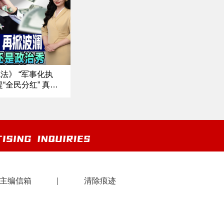
筑｜《中文正点》
法》 “军事化执
“全民分红” 真发
院新审期 川普权
州长强硬反制 白
文焦点》10/9/2
主编信箱
|
清除痕迹