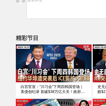
发表评论
精彩节目
白宫官宣：“川习会”下周四韩国登场｜
史无
美债创纪录 首破$38万亿大关！政府停
赔$
摆恐加剧危机｜纽约华埠突袭引爆对峙 I
布对
CE誓扩大逮捕｜川普赦免币安创始人赵
出口