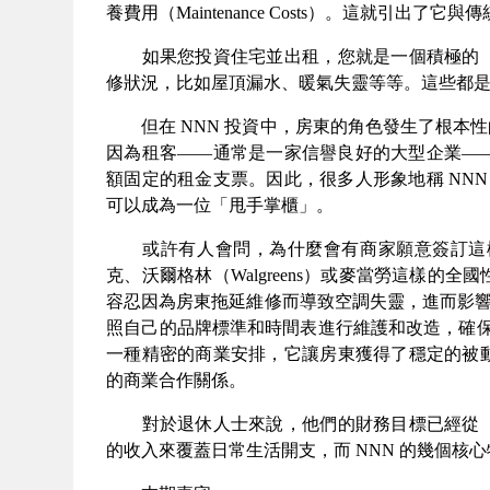
養費用（
Maintenance Costs
）。這就引出了它與傳
如果您投資住宅並出租，您就是一個積極的「
修狀況，比如屋頂漏水、暖氣失靈等等。這些都
但在
NNN
投資中，房東的角色發生了根本性
因為租客
——
通常是一家信譽良好的大型企業
—
額固定的租金支票
。
因此，很多人形象地稱
NN
可以成為一位「甩手掌櫃」
。
或許有人會問，為什麼會有商家願意簽訂這樣
克、沃爾格林（
Walgreens
）或麥當勞這樣的全國
容忍因為房東拖延維修而導致空調失靈，進而影
照自己的品牌標準和時間表進行維護和改造，確
一種精密的商業安排，它讓房東獲得了穩定的被
的商業合作關係。
對於退休人士來說，他們的財務目標已經從「
的收入來覆蓋日常生活開支，而
NNN
的幾個核心