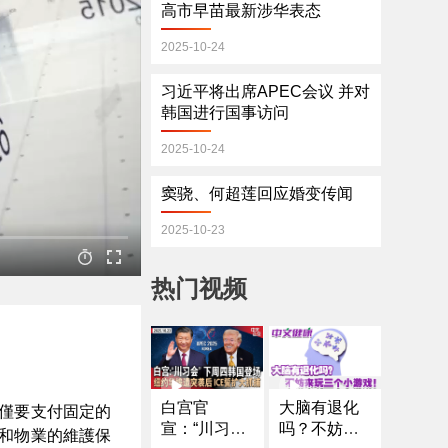
高市早苗最新涉华表态
2025-10-24
习近平将出席APEC会议 并对
韩国进行国事访问
2025-10-24
窦骁、何超莲回应婚变传闻
2025-10-23
热门视频
白宫官
大脑有退化
僅要支付固定的
宣：“川习
吗？不妨来
和物業的維護保