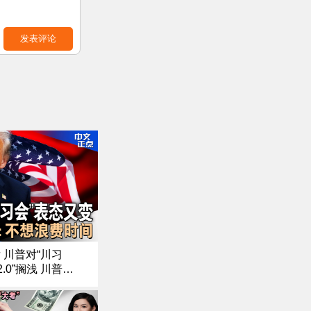
发表评论
 川普对“川习
.0”搁浅 川普：
白宫宴请参院共和
政府｜为建豪华宴