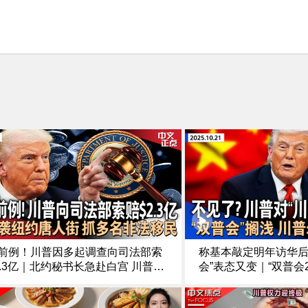
前例！川普因多起调查向司法部索
称基本敲定明年访华后
2.3亿｜北约秘书长急赴白宫 川普宣
会”表态又变｜“双普会2
俄新制裁｜白宫考虑对华限制软件
不想浪费时间｜川普
 美股全线走低｜ICE突袭纽约唐人
党人 施压民主党重开