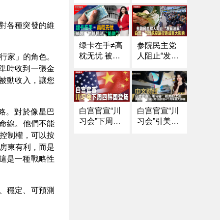
会”下周四韩
玩三个小游
国登场｜美
戏！
债创纪录 首
對各種突發的維
破$38万亿大
关！政府停
参院民主党
绿卡在手≠高
摆恐加剧危
人阻止“发薪
枕无忧 被忽
行家」的角色。
机｜纽约华
法案” 白宫：
视的移民
準時收到一張金
埠突袭引爆
已对航空旅
法“陷阱”；地
被動收入，讓您
对峙 ICE誓
行造成重大
址变更、长
扩大逮捕｜
影响
期离境的“时
川普赦免币
间红线”；哪
白宫官宣“川
白宫官宣“川
略。對於像星巴
安创始人赵
些常见行为
习会”下周四
习会”引美股
命線
。
他們不能
长鹏｜NBA
最容易“无意
韩国登场
上涨 油价创
名帅名将被
控制權，可以按
违规”？；如
4个月来最大
捕《中文正
房東有利，而是
果不小心违
涨幅
点》25.10.2
這是一種戰略性
规，该如何
3
补救？；划
重点！移民
必备“守法清
、穩定、可預測
单”《中文焦
点》10/23/2