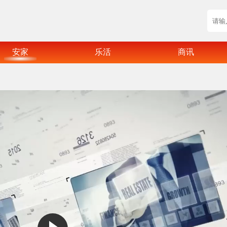
安家
乐活
商讯