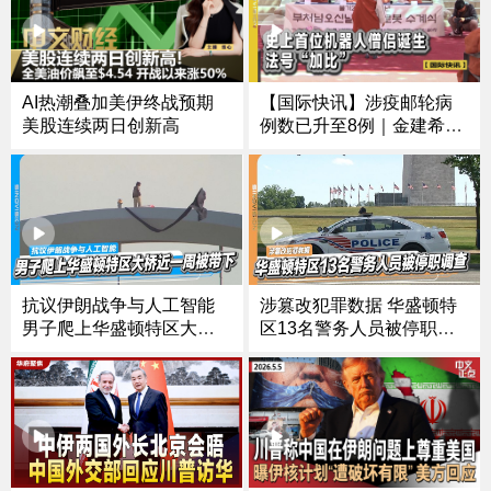
AI热潮叠加美伊终战预期
【国际快讯】涉疫邮轮病
美股连续两日创新高
例数已升至8例｜金建希案
法官自杀｜韩国推出首个
和尚机器人
抗议伊朗战争与人工智能
涉篡改犯罪数据 华盛顿特
男子爬上华盛顿特区大桥
区13名警务人员被停职调
近一周被带下
查