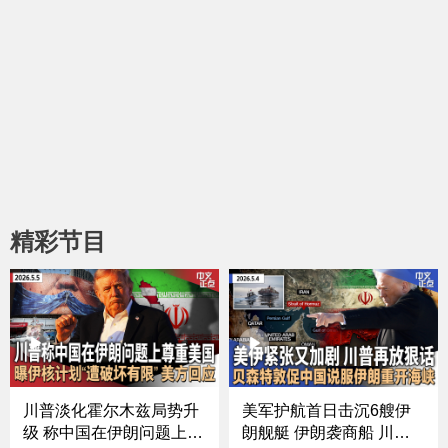
精彩节目
川普淡化霍尔木兹局势升
美军护航首日击沉6艘伊
级 称中国在伊朗问题上尊
朗舰艇 伊朗袭商船 川普