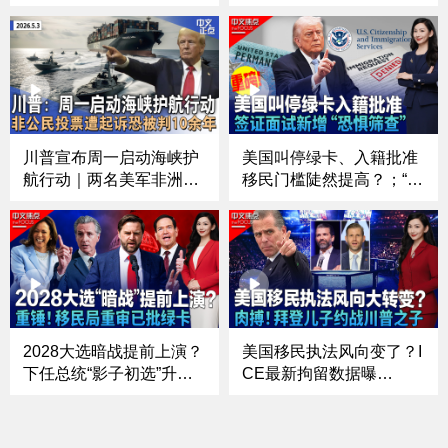
重美国｜曝伊朗核计划“遭
再放狠话｜贝森特敦促中
破坏有限” 五角大楼不承
国加大外交努力 说服伊朗
认不否认｜共和党抛$720
重开霍尔木兹海峡｜纽约
亿法案强推ICE拨款 ｜世
前市长朱利安尼病重住院
卫：大西洋邮轮病毒或为
｜中国胰岛素首获FDA批
人际传播《中文正点》26.
准进入美国市场《中文正
5.5
点》26.5.4
川普宣布周一启动海峡护
美国叫停绿卡、入籍批准
航行动｜两名美军非洲失
移民门槛陡然提高？；“不
踪｜穆林称国安部面临大
敢回国”直接拒签？面签新
问题｜前FBI局长被诉或
增“恐惧筛查”；移民法
有更多原因｜新州非公民
庭“大换血”？“驱逐法官”火
投票恐被判十余年｜夏奇
速替补上任；“ICE”或改
拉免费演唱会200万人狂
名“NICE” 执法形象会变
欢《中文正点》26.5.3
吗？《中文焦点》4/30
2028大选暗战提前上演？
美国移民执法风向变了？I
下任总统“影子初选”升
CE最新拘留数据曝
温；重锤！已批绿卡或要
光！；肉搏！拜登儿子约
重审？移民局新设“战术行
战川普之子；美国兵役系
动司”；ICE核心人物再变
统大改革 是否意味恢复强