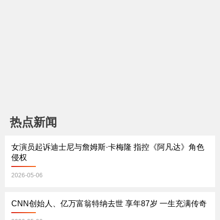
动！移民执法走向何去何
制征兵？；FAA急招“玩
从；关税退款开启 消费者
家”空管 游戏高手能否守
能分到钱吗？《中文焦
住空中安全？《中文焦
点》4/23
点》4/16
热点新闻
女演员起诉迪士尼与詹姆斯·卡梅隆 指控《阿凡达》角色
侵权
2026-05-06
CNN创始人、亿万富翁特纳去世 享年87岁 一生充满传奇