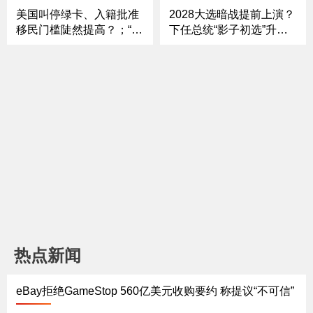
《中文焦点》5/7
美国叫停绿卡、入籍批准
2028大选暗战提前上演？
移民门槛陡然提高？；“不
下任总统“影子初选”升
敢回国”直接拒签？面签新
温；重锤！已批绿卡或要
增“恐惧筛查”；移民法
重审？移民局新设“战术行
庭“大换血”？“驱逐法官”火
动司”；ICE核心人物再变
速替补上任；“ICE”或改
动！移民执法走向何去何
名“NICE” 执法形象会变
从；关税退款开启 消费者
吗？《中文焦点》4/30
能分到钱吗？《中文焦
点》4/23
热点新闻
eBay拒绝GameStop 560亿美元收购要约 称提议“不可信”