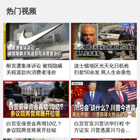
热门视频
耐克遭集体诉讼 被指隐瞒
波士顿地区光天化日机枪
关税退款向消费者涨价
扫射50余发 两人生命垂危
白宫安保资金再增10亿？
白宫官宣川普访华行程 中
参议院两党将展开拉锯
方证实 川普透露川习会主
要议题｜川普批伊朗在核