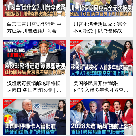
白宫官宣川普访华行程 中
川普不满伊朗回应：完全
方证实 川普透露川习会主
不可接受｜以总理称战争
要议题｜川普批伊朗在核
未结束｜预热川习会 美中
问题上出尔反尔 称停火协
官员下周韩国会面｜汉坦
议命悬一线｜涉疫邮轮上
病毒涉疫邮轮乘客撤离｜
18名美国乘客返美 1人检
英国首相斯塔默拒绝辞职
测阳性｜得州边境火车惊
｜“侨批”题材电影走红中
现6尸体《中文正点》26.
国《中文正点》26.5.10
5.11
汉坦病毒疫情邮轮即将抵
美国移民局开始“武装
达港口 各国严阵以待｜川
化”？入籍多年也可被查；
普：预计很快就会收到伊
中期选举进入“决战模式”
朗回复｜俄罗斯举行红场
国会控制权之争已白热
阅兵 普京：我认为俄乌冲
化；国债爆表 美国财政前
突即将结束｜闯入丹佛机
景进入“未知领域”？；豪
场跑道 一人遭飞机撞击身
华邮轮突变“海上孤岛”！
亡《中文正点》26.5.9
汉坦病毒到底是什么？