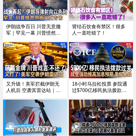
伊朗战争百日 川普无意撤
肾结石饮食有禁区！很多
军｜罕见一幕 川普愤然中
人一直吃错了！
断NBC专访｜伊朗向以色
列发射导弹｜美欧就移民
问题再生嫌隙｜1290万人
参加高考｜乌克兰核设施
遭袭｜韩国选举现争议
《中文正点》26.6.7
又升级！美军拦截伊朗无
18小时马拉松投票 参院通
人机后 空袭其雷达站｜获
过$700亿移民执法拨款｜5
戴奥运金牌 川普戏言：我
月就业增长强劲 加息预期
爱金子，不还了｜NBA总
升温、美股暴跌｜川普炮
决赛尼克斯先赢2场 纽约球
轰加州民主党人窃取选举
迷狂欢失控 26人被拘｜普
后 联邦展开调查｜250国庆
京拒会面 乌无人机袭击圣
音乐会改集会 川普将登场
彼得堡《中文正点》26.6.6
《中文正点》26.6.5