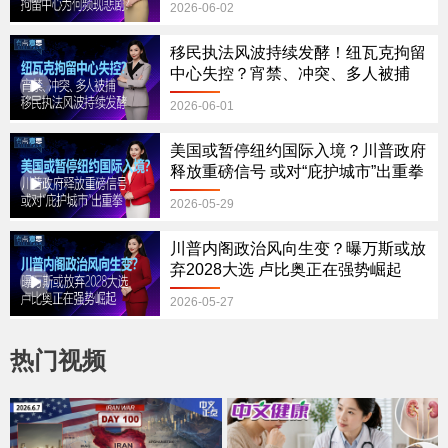
2026-06-02
移民执法风波持续发酵！纽瓦克拘留
中心失控？宵禁、冲突、多人被捕
2026-06-01
美国或暂停纽约国际入境？川普政府
释放重磅信号 或对“庇护城市”出重拳
2026-05-29
川普内阁政治风向生变？曝万斯或放
弃2028大选 卢比奥正在强势崛起
2026-05-27
热门视频