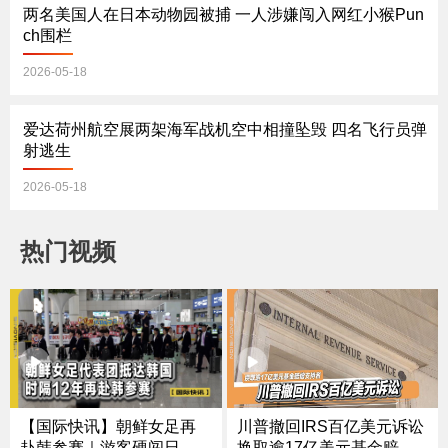
两名美国人在日本动物园被捕 一人涉嫌闯入网红小猴Pun
ch围栏
2026-05-18
爱达荷州航空展两架海军战机空中相撞坠毁 四名飞行员弹
射逃生
2026-05-18
热门视频
川普撤回IRS百亿美元诉讼
【国际快讯】朝鲜女足再
换取逾17亿美元基金赔偿
赴韩参赛｜游客硬闯日本P