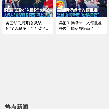
府重审绿卡 曝约50人面临
再升温！川普加码施压；
驱逐｜罢工在即！纽约长
被曝考虑再启伊朗战事？
岛铁路或停运《中文正
川普称停火“命悬一
点》26.5.15
线”《中文焦点》5/14
美国移民局开始“武装
美国叫停绿卡、入籍批准
化”？入籍多年也可被查；
移民门槛陡然提高？；“不
中期选举进入“决战模式”
敢回国”直接拒签？面签新
国会控制权之争已白热
增“恐惧筛查”；移民法
化；国债爆表 美国财政前
庭“大换血”？“驱逐法官”火
景进入“未知领域”？；豪
速替补上任；“ICE”或改
华邮轮突变“海上孤岛”！
名“NICE” 执法形象会变
汉坦病毒到底是什么？
吗？《中文焦点》4/30
《中文焦点》5/7
热点新闻