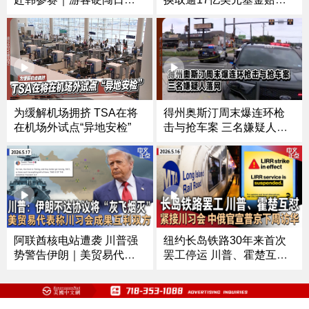
支持者
anchi君猴山被捕｜第79届
世界卫生大会开幕
为缓解机场拥挤 TSA在将
得州奥斯汀周末爆连环枪
在机场外试点“异地安检”
击与抢车案 三名嫌疑人落
网
阿联酋核电站遭袭 川普强
纽约长岛铁路30年来首次
势警告伊朗｜美贸易代
罢工停运 川普、霍楚互相
表：正推进中国购买波音
指责｜川普宣布击毙ISIS二
订单｜白宫10亿安保费告
号人物｜部署326天 福特号
吹？｜川普反对者连任参
航母终于回港｜美中同意