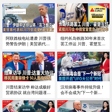
阿联酋核电站遭袭 川普强
纽约长岛铁路30年来首次
势警告伊朗｜美贸易代
罢工停运 川普、霍楚互相
表：正推进中国购买波音
指责｜川普宣布击毙ISIS
订单｜白宫10亿安保费告
二号人物｜部署326天 福
吹？｜川普反对者连任参
特号航母终于回港｜美中
议员梦碎｜千人DC祈祷
同意对同等规模产品降低
会｜奢侈+时尚新品引发
关税｜普京将于下周访华
抢购潮《中文正点》26.5.
《中文正点》26.5.16
17
川普结束访华 称达成极好
汉坦病毒事件持续升级！
贸易协议 就台湾问题谨慎
会不会成为“下一个新
答问｜习近平陪同川普游
冠”？；美国开启“UFO大
览中南海｜王毅：习近平
公开”时代？大量神秘画面
今秋将回访美国｜川普政
首次曝光；拉美局势突然