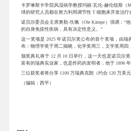
卡罗琳斯卡学院风湿病学教授玛丽·瓦伦-赫伦纽斯（Marie
球的研究人员都在努力利用调节性 T 细胞来开发治
诺贝尔委员会主席奥勒·坎佩（Ole Kämpe）强
的自身免疫性疾病，具有决定性意义。”
这一奖项是 2025 年诺贝尔奖公布的首个奖项，
布：物理学奖于周二揭晓，化学奖周三，文学奖周四，诺
颁奖典礼将于 12 月 10 日举行，这一天也是诺贝尔奖
富有的瑞典实业家，也是炸药的发明者，他于 1896 
三位获奖者将分享 1100 万瑞典克朗（约合 120 万美
（编辑：西平）