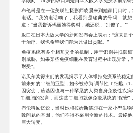
学顾问；74 岁的坂口则是日本大阪大学免疫学前沿
布伦科是在一位美联社摄影师凌晨来到她家门口时，
电话。“我的电话响了，我看到是瑞典的号码，就想：‘这肯
道：“当我告诉玛丽她得奖时，她还说，‘别傻了。’”
坂口在日本大阪大学的新闻发布会上表示：“这真是
于治疗。我也希望我们能为此做出贡献。”
免疫系统有多个相互交叠的机制，用于识别并抵御细菌
别威胁。如果某些免疫细胞在发育过程中出现异常，
耐受”。
诺贝尔奖得主们的发现揭示了人体维持免疫系统稳定的
前未知的 T 细胞亚型，如今被称为 调节性 T 细胞（T-
因突变，该基因也与一种罕见的人类自身免疫性疾病相
T 细胞的发育，而这些 T 细胞就像免疫系统的“保安
布伦科回忆说，当时她和拉姆斯德尔在一家小型生物
致问题的基因，他们不得不采用全新的技术。最终他们
巨大转变。