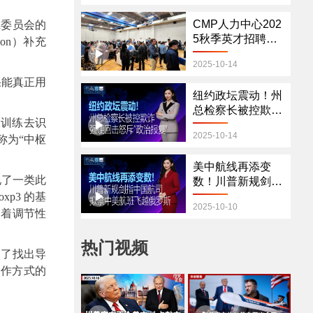
CMP人力中心202
尔委员会的
5秋季英才招聘会
on）补充
圆满举行 规模创历
2025-10-14
史新高
果能真正用
纽约政坛震动！州
总检察长被控欺诈
被训练去识
强硬回击怒斥“政治
2025-10-14
称为“中枢
报复”
美中航线再添变
现了一类此
数！川普新规剑指
中国航司 拟禁中美
xp3 的基
2025-10-10
航班飞越俄罗斯
制着调节性
热门视频
为了找出导
运作方式的