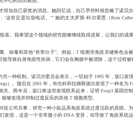
研究中心的杰出教授。
才得知自己获奖的消息。她回忆说，自己早些时候忽略了诺贝
定是垃圾电话。’” 她的丈夫罗斯·科尔霍恩（Ross Calho
个惊喜。我希望这个领域的研究能够继续取得进展，让我们的成
、病毒和其他“有害分子”。例如，T 细胞等免疫关键角色会
可能导致自身免疫性疾病，它们会在胸腺中被清除，这个过程被
另一种机制。诺贝尔委员会表示，一切始于 1995 年，坂口发
regs）。随后在 2001 年，布伦科和拉姆斯德尔发现了一种名为 Fo
关。两年后，坂口将这些发现联系起来，证明 Foxp3 基因控
”，能够发现并抑制过度反应的其他 T 细胞类型。
科技公司共事，研究一种小鼠品系免疫系统过度活跃的原因。
发现，这是一个非常微小的 DNA 变异，却导致了免疫系统