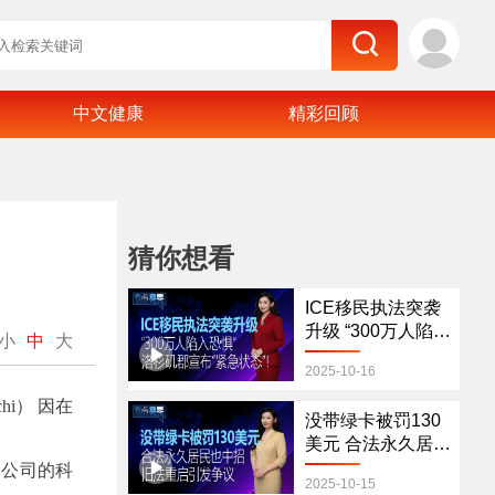
中文健康
精彩回顾
猜你想看
ICE移民执法突袭
升级 “300万人陷入
小
中
大
恐惧” 洛杉矶宣
2025-10-16
布“紧急状态”！
chi） 因在
没带绿卡被罚130
美元 合法永久居民
也中招！旧法重启
疗公司的科
2025-10-15
引发争议