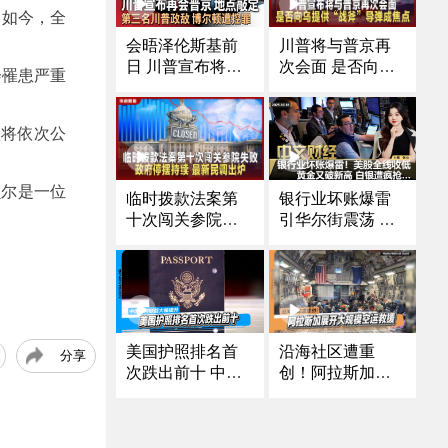
域。如今，全
川普将与普京再
会晤泽伦斯基前
次会面 是否向乌
日 川普宣布将与
会罹患严重
提供“战斧”导弹成
普京再次会面｜
焦点
芝加哥移民执法
冲突频发 法官对I
项将依次公
CE特工下新命令
｜第三名川普政
诺贝尔是一位
敌 前国安顾问博
临时拨款法案第
银行业坏账爆雷
尔顿遭控罪｜涉
十次闯关参院失
引华尔街震荡 美
下药侵犯多人 南
败 政府停摆持续
股全线收低
加大中国留学生
最新民调出炉
被起诉《中文正
点》25.10.16
美国护照排名首
沿海社区遭重
分享
次跌出前十 中国
创！阿拉斯加展
和阿联酋大幅提
开大规模空运救
升
援