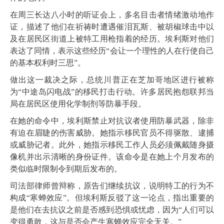
在周三长达八小时的听证会上，多名目击者情绪激动地作
证，描述了他们在祈祷时遭遇催泪瓦斯、被胡椒球击中以
及在居民区街道上被特工用枪指着的经历。埃利斯对他们
表达了同情，表示这些经历“会让一个理性的人在行使自己
的基本权利时三思”。
做出这一裁决之际，总统川普正在芝加哥地区进行被称
为“中途岛闪电战”的移民打击行动。许多居民抱怨联邦当
局在居民区使用化学制剂等防暴手段。
在她的命令中，埃利斯禁止对抗议者使用防暴武器，除非
有迫在眉睫的伤害威胁。她指示移民官员不得驱散、逮捕
或威胁记者。此外，她指示移民工作人员必须佩戴随身摄
像机并出示清晰的身份证件。该命令是在她上个月发布的
类似临时限制令到期后发布的。
司法部律师曾辩称，原告们继续抗议，说明特工的行为不
构成“寒蝉效应”。但埃利斯反驳了这一论点，指出重要的
是他们在去抗议之前是否感到恐惧或忧虑，因为“人们可以
变得勇敢，这与是否会产生寒蝉效应完全无关。”