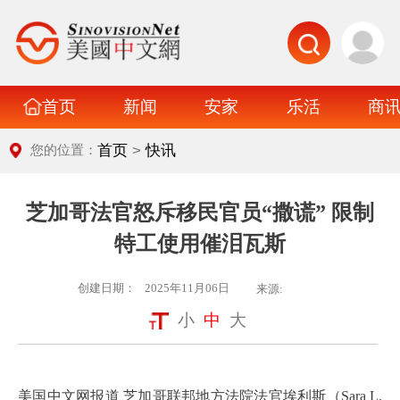
首页
新闻
安家
乐活
商
>
首页
快讯
您的位置：
芝加哥法官怒斥移民官员“撒谎” 限制
特工使用催泪瓦斯
创建日期：
2025年11月06日
来源:
小
中
大
美国中文网报道
芝加哥联邦地方法院法官埃利斯（Sara L.