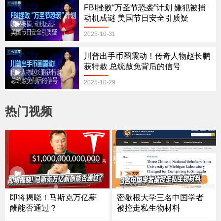
FBI挫败“万圣节恐袭”计划 嫌犯被捕
动机成谜 美国节日安全引质疑
2025-10-31
川普出手币圈震动！传奇人物赵长鹏
获特赦 总统赦免背后的信号
2025-10-29
热门视频
即将揭晓！马斯克万亿薪
密歇根大学三名中国学者
酬能否通过？
被控走私生物材料