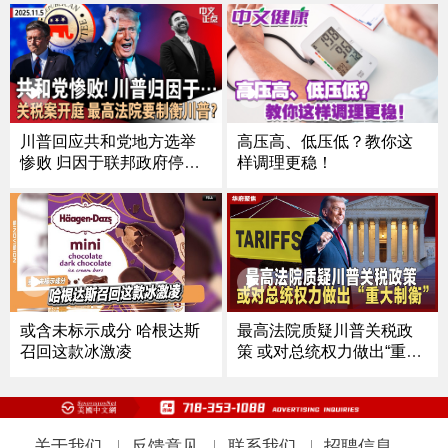
川普回应共和党地方选举
高压高、低压低？教你这
惨败 归因于联邦政府停摆
样调理更稳！
｜创造历史！曼达尼当选
纽约市长 喊话川普｜最高
法院质疑川普关税政策 或
对总统权力进行重大制衡
｜肯塔基州空难致11死 货
机起火坠毁《中文正点》2
5.11.5
或含未标示成分 哈根达斯
最高法院质疑川普关税政
召回这款冰激凌
策 或对总统权力做出“重大
制衡”
关于我们
|
反馈意见
|
联系我们
|
招聘信息