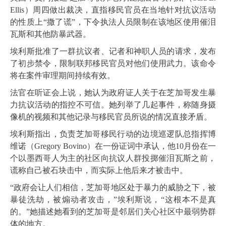
Ellis）周四做出裁决，直指移民官员在当地针对抗议活动
的性质上“撒了谎”，下令执法人员限制在该地区使用催泪
瓦斯和其他防暴武器。
埃利斯批准了一群抗议者、记者和神职人员的请求，发布
了初步禁令，限制联邦移民官员对他们使用武力。该命令
将在案件审理期间持续有效。
法官在听证会上说，她认为政府证人关于在芝加哥发生暴
力抗议活动的指控不可信。她列举了几起事件，称随身摄
像机的视频和其他记录与移民官员所说的情况直接矛盾。
埃利斯指出，负责芝加哥移民行动的边境巡逻队总指挥博
维诺（Gregory Bovino）在一份证词中承认，他10月份在一
个以墨西哥人为主的社区向抗议人群投掷催泪瓦斯之前，
谎称自己被石块击中，而实际上他后来才被击中。
“政府会让人们相信，芝加哥地区处于暴力的威胁之下，被
暴徒洗劫，被煽动者攻击，”埃利斯说，“这根本不是真
的。”她描述她看到的芝加哥是邻居们关心社区中最弱势群
体的地方。