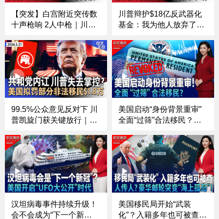
【突发】白宫附近突传数
川普辩护$18亿反武器化
十声枪响 2人中枪｜川普
基金：我为他人放弃了巨
宣布与伊朗的和平协议框
额财富 ｜川普内阁再变动
架“基本达成”｜SpaceX成
国家情报总监宣布辞职｜
功发射升级版星舰｜南加
沃什宣誓就职联储主席｜
化学品储罐有爆炸风险 4
川普政府再收紧移民政策
万居民收疏散令《中文正
多数申请人须离境办理绿
点》26.5.23
卡《中文正点》26.5.22
99.5%公众意见反对下 川
美国启动“身份背景重审”
普凯旋门获关键放行｜议
全面“过筛”合法移民？；
程引发共和党内讧 川普：
签名不合规直接拒！美国
不知道是否对参议院失去
签证审核再升级 ；埃博拉
掌控｜川普政府拟向部分
病毒又来了？疫情或致更
非公民罚款$1.8万｜每张
多人死亡；美国经济焦虑
$50 纽约市推世界杯球票
持续升温 人们的钱包还扛
抽签《中文正点》26.5.21
得住吗？《中文焦点》5/2
1
汉坦病毒事件持续升级！
美国移民局开始“武装
会不会成为“下一个新
化”？入籍多年也可被查；