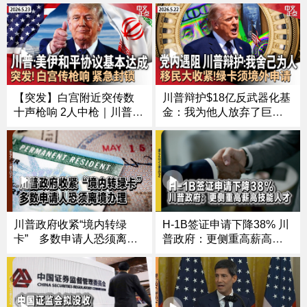
【突发】白宫附近突传数
川普辩护$18亿反武器化基
十声枪响 2人中枪｜川普宣
金：我为他人放弃了巨额
布与伊朗的和平协议框
财富 ｜川普内阁再变动 国
架“基本达成”｜SpaceX成
家情报总监宣布辞职｜沃
功发射升级版星舰｜南加
什宣誓就职联储主席｜川
化学品储罐有爆炸风险 4万
普政府再收紧移民政策 多
居民收疏散令《中文正
数申请人须离境办理绿卡
点》26.5.23
《中文正点》26.5.22
川普政府收紧“境内转绿
H-1B签证申请下降38% 川
卡” 多数申请人恐须离境
普政府：更侧重高薪高技
办理
能人才