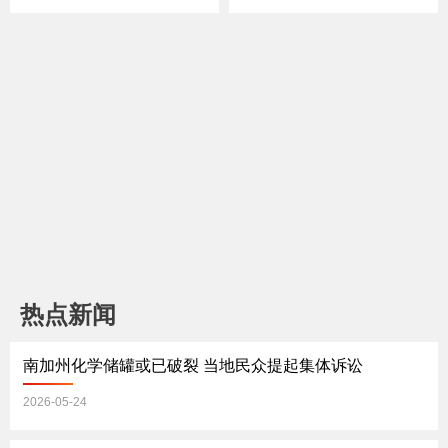
冠”？；美国开启“UFO大
中期选举进入“决战模式”
公开”时代？大量神秘画面
国会控制权之争已白热
首次曝光；拉美局势突然
化；国债爆表 美国财政前
再升温！川普加码施压；
景进入“未知领域”？；豪
被曝考虑再启伊朗战事？
华邮轮突变“海上孤岛”！
川普称停火“命悬一
汉坦病毒到底是什么？
线”《中文焦点》5/14
《中文焦点》5/7
热点新闻
南加州化学储罐或已破裂 当地民众提起集体诉讼
2026-05-24