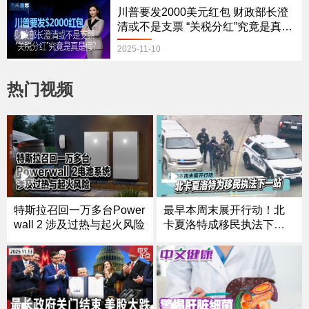
川普要发2000美元红包 财政部长澄
清或不是支票 “关税分红”究竟是真是
假？
2025-11-10
热门视频
特斯拉召回一万多台Power
最早本周末展开行动！北
wall 2 涉及过热与起火风险
卡夏洛特成移民执法下一
站