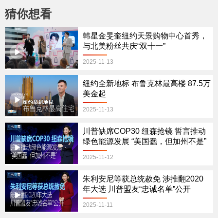
猜你想看
韩星金旻奎纽约天景购物中心首秀，
与北美粉丝共庆“双十一”
2025-11-13
纽约全新地标 布鲁克林最高楼 87.5万
美金起
2025-11-13
川普缺席COP30 纽森抢镜 誓言推动
绿色能源发展 “美国蠢，但加州不是”
2025-11-12
朱利安尼等获总统赦免 涉推翻2020
年大选 川普盟友“忠诚名单”公开
2025-11-11