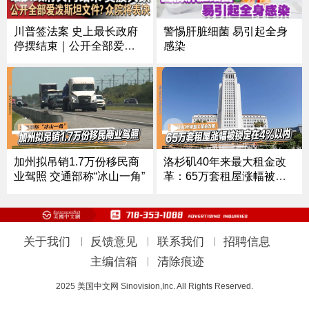
川普签法案 史上最长政府
警惕肝脏细菌 易引起全身
停摆结束｜公开全部爱泼
感染
斯坦文件？众院下周表决
｜降息前景骤降 美股大跌
｜俄州突发化学品泄漏 数
百人连夜撤离｜中国税务
部门加强追查居民未申报
海外所得《中文正点》25.1
1.13
加州拟吊销1.7万份移民商
洛杉矶40年来最大租金改
业驾照 交通部称“冰山一角”
革：65万套租屋涨幅被锁
定在4%以内
关于我们
|
反馈意见
|
联系我们
|
招聘信息
主编信箱
|
清除痕迹
2025 美国中文网 Sinovision,Inc. All Rights Reserved.