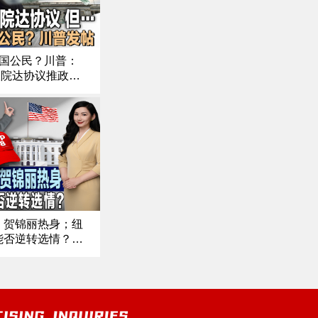
川普盟友“忠
诚名单”公
开；川普缺
席 纽森抢
美国公民？川普：
镜“美国蠢，
议院达协议推政府
但加州不
主党激烈内讧｜航班
是”《中文焦
空管员 要重奖在岗
点》11/13/2
降温 《中文正点》
5
森、贺锦丽热身；纽
能否逆转选情？；
军饷 爱国还是越
震荡 总统特赦背
/30/2025