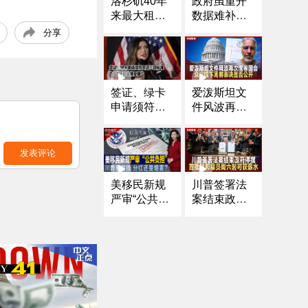
政府虽重开
洛杉矶40年
数据难补齐
来最大租金
降息前景骤
改革：65万
分享
降 华尔街遭
套租屋涨幅
遇“黑色星期
被锁定在4%
四”
以内
爱泼斯坦文
签证、绿卡
件风波再次
申请须符合
席卷国会 众
这三项标准
议院下周将
OPT项目或
表决是否公
将受限
发表评论
开
川普签署法
美移民新规
案结束政府
严审“公共负
停摆 首批联
担” 新门槛引
邦雇员周六
争议；川普
起可获薪水
要发$2000
全民分红还
是政治烟
雾；朱利安
尼等获特赦