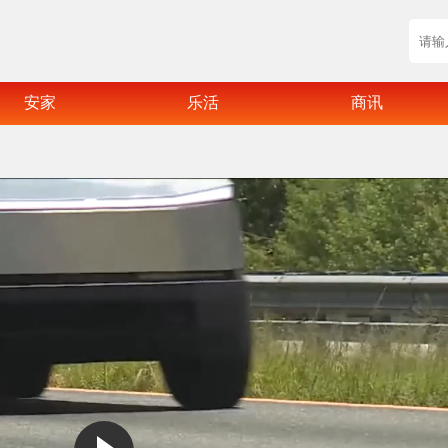
安家
乐活
商讯