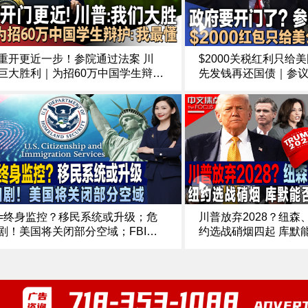
重开更近一步！参院通过法案 川
$2000关税红利只给
巨大胜利｜为招60万中国学生辩护
先发钱再还国债｜参
：我最知MAGA要什么｜川普纪念
重开 川普称支持 民
节 再提庆祝胜利日｜95岁巴菲特安
混乱加剧 川普批请假
场｜FBI局长秘密访华《中文正
者$1万｜全美断崖式
25.11.10
5.11.11
=终身监控？移民系统或升级；危
川普放弃2028？纽
剧！美国将关闭部分空域；FBI挫
约选战硝烟四起 库默
袭计划 美国节日安全引质疑；曼达
神秘金主豪掷1.3亿发
选 纽约变天！理想主义能否解决现
界？；川普出手币圈再
题？《中文焦点》11/6/25
后的信号？《中文焦点》10