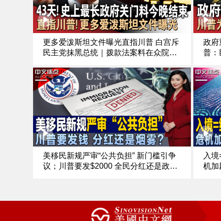
更多爱泼斯坦文件曝光直指川普 白宫斥
政府
民主党抹黑总统｜拨款法案料在众院通
普：
过 白宫：川普将秒签以重启政府｜纽森
川普
斥川普“入侵物种”｜咖啡、香蕉等将降
老兵
价《中文正点》25.11.12
静退
点》2
美移民新规严审“公共负担” 新门槛引争
入境
议；川普要发$2000 全民分红还是政治
机加
烟雾；朱利安尼等获特赦 川普盟友“忠
败恐
诚名单”公开；川普缺席 纽森抢镜“美国
尼当
蠢，但加州不是”《中文焦点》11/13/25
实问