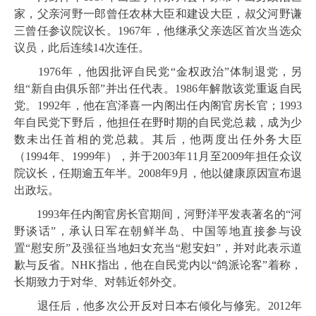
家，父亲河野一郎曾任农林大臣和建设大臣，叔父河野谦
三曾任参议院议长。1967年，他继承父亲选区首次当选众
议员，此后连续14次连任。
1976年，他因批评自民党“金权政治”体制退党，另
组“新自由俱乐部”并出任代表。1986年解散该党重返自民
党。1992年，他在宫泽喜一内阁出任内阁官房长官；1993
年自民党下野后，他担任在野时期的自民党总裁，成为少
数未出任首相的党总裁。其后，他两度出任外务大臣
（1994年、1999年），并于2003年11月至2009年担任众议
院议长，任期逾五年半。2008年9月，他以健康原因宣布退
出政坛。
1993年任内阁官房长官期间，河野洋平发表著名的“河
野谈话”，承认日军在朝鲜半岛、中国等地直接参与设
置“慰安所”及强征当地妇女充当“慰安妇”，并对此表示道
歉与反省。NHK指出，他在自民党内以“鸽派论客”着称，
长期致力于对华、对韩近邻外交。
退任后，他多次公开反对日本右倾化与修宪。2012年