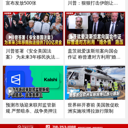
川普：狠狠打击伊朗让其
宣布发放500张
付出代价
川普签署《安全美国法
盖茨就爱泼斯坦案向国会
案》 为未来3年移民执法提
作证 称曾遭对方利用“婚外
供700亿资金
情”施压
世界杯开赛前 美国敦促欧
预测市场迎来联邦监管新
洲实施埃博拉旅行限制
规 严禁暗杀、战争类押注