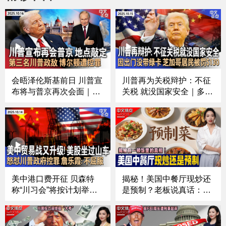
会晤泽伦斯基前日 川普宣
川普再为关税辩护：不征
布将与普京再次会面｜芝
关税 就没国家安全｜多家
加哥移民执法冲突频发 法
中国航司回应美方：“禁飞
官对ICE特工下新命令｜
俄领空”损公众利益｜美中
第三名川普政敌 前国安顾
贸易紧张再升级 川普内阁
问博尔顿遭控罪｜涉下药
指责中国经济胁迫｜出门
侵犯多人 南加大中国留学
没带绿卡 芝加哥居民被罚
生被起诉《中文正点》25.
$130《中文正点》25.10.
10.16
15
美中港口费开征 贝森特
揭秘！美国中餐厅现炒还
称“川习会”将按计划举行
是预制？老板说真话：哪
｜美中贸易摩擦升级引美
些菜是提前准备的；美国
股坐“过山车”｜加沙停火
版“预制菜”怎么定义；食
遇挫！以色列因人质遗体
客：五分钟上菜，我就怀