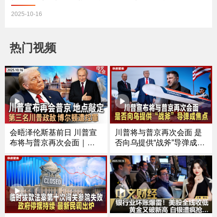
2025-10-16
热门视频
川普将与普京再次会面 是
会晤泽伦斯基前日 川普宣
否向乌提供“战斧”导弹成焦
布将与普京再次会面｜芝
点
加哥移民执法冲突频发 法
官对ICE特工下新命令｜第
三名川普政敌 前国安顾问
博尔顿遭控罪｜涉下药侵
犯多人 南加大中国留学生
被起诉《中文正点》25.10.
16