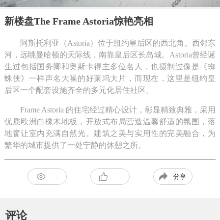
新楼盘The Frame Astoria惊艳亮相
阿斯托利亚（
Astoria
）位于纽约皇后区的西北角。西邻东
河，远眺曼哈顿的天际线，南靠皇后区长岛城。
Astoria
曾经诞
生过包括国务卿和奥斯卡得主多位名人，也摄制过像是《蜘
蛛侠》一样声名大噪的好莱坞大片，而现在，这里是纽约皇
后区一个配套设施齐全的多元化居住社区。
Frame Astoria
的住宅经过精心设计，彰显精致典雅，采用
优质欧洲白橡木地板，开放式布局营造温馨舒适的氛围，落
地窗让室内充满自然光。建筑之美与实用性的完美融合，为
繁华的城市提供了一处宁静的休憩之所。
分享
-
-
评论