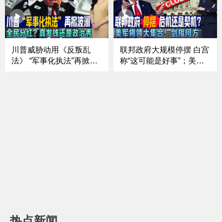
归还问题砍援助｜强硬回
疑是预制；中餐行业的预
应川普政府指控 詹乐霞
制菜该如何区分《中文焦
称“不会屈服”《中文正
点》10/16/25
点》25.10.14
川普威胁动用《反叛乱
联邦政府大规模停摆 白宫
法》 “军事化执法”再掀波
称“这可能是好事”；美军
澜；白宫再提“全民分红”
将领罕见大集结！剑指何
真发钱还是政治秀；最高
方；前FBI局长遭刑事起
法院新审期 川普权力迎终
诉 司法伸张还是政治角
极“大考”；加州州长强硬
力；纽约选战悬念升级！
反制 白宫契约 vs 州府警
川普“清场” 亚当斯退选
告《中文焦点》10/9/25
《中文焦点》10/2/25
热点新闻