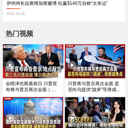
伊州州长拉斯维加斯赌博 狂赢$140万自称“太幸运”
2025-10-16
热门视频
川普将与普京再次会面 是
会晤泽伦斯基前日 川普宣
否向乌提供“战斧”导弹成焦
布将与普京再次会面｜芝
点
加哥移民执法冲突频发 法
官对ICE特工下新命令｜第
三名川普政敌 前国安顾问
博尔顿遭控罪｜涉下药侵
犯多人 南加大中国留学生
被起诉《中文正点》25.10.