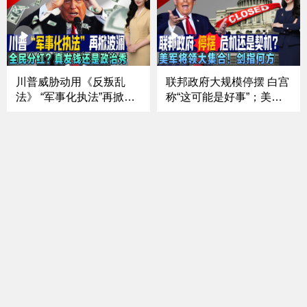
遇挫！以色列因人质遗体
客：五分钟上菜，我就怀
归还问题砍援助｜强硬回
疑是预制；中餐行业的预
应川普政府指控 詹乐霞
制菜该如何区分《中文焦
称“不会屈服”《中文正
点》10/16/25
点》25.10.14
川普威胁动用《反叛乱
联邦政府大规模停摆 白宫
法》 “军事化执法”再掀波
称“这可能是好事”；美军
澜；白宫再提“全民分红”
将领罕见大集结！剑指何
真发钱还是政治秀；最高
方；前FBI局长遭刑事起
法院新审期 川普权力迎终
诉 司法伸张还是政治角
极“大考”；加州州长强硬
力；纽约选战悬念升级！
反制 白宫契约 vs 州府警
川普“清场” 亚当斯退选
告《中文焦点》10/9/25
《中文焦点》10/2/25