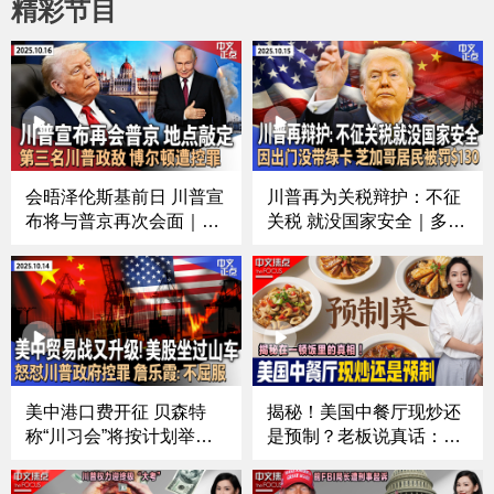
精彩节目
会晤泽伦斯基前日 川普宣
川普再为关税辩护：不征
布将与普京再次会面｜芝
关税 就没国家安全｜多家
加哥移民执法冲突频发 法
中国航司回应美方：“禁飞
官对ICE特工下新命令｜
俄领空”损公众利益｜美中
第三名川普政敌 前国安顾
贸易紧张再升级 川普内阁
问博尔顿遭控罪｜涉下药
指责中国经济胁迫｜出门
侵犯多人 南加大中国留学
没带绿卡 芝加哥居民被罚
生被起诉《中文正点》25.
$130《中文正点》25.10.
10.16
15
美中港口费开征 贝森特
揭秘！美国中餐厅现炒还
称“川习会”将按计划举行
是预制？老板说真话：哪
｜美中贸易摩擦升级引美
些菜是提前准备的；美国
股坐“过山车”｜加沙停火
版“预制菜”怎么定义；食