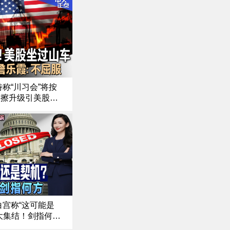
称“川习会”将按
摩擦升级引美股
火遇挫！以色列因
援助｜强硬回应川
不会屈服”《中文
白宫称“这可能是
大集结！剑指何
起诉 司法伸张还