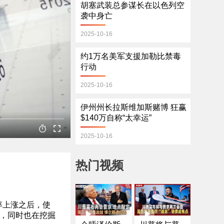
胡塞武装总参谋长在以色列空
袭中身亡
2025-10-16
约1万名美军支援加勒比禁毒
行动
2025-10-16
伊州州长拉斯维加斯赌博 狂赢
$140万自称“太幸运”
2025-10-16
热门视频
率上涨之后，使
会，同时也在挖掘