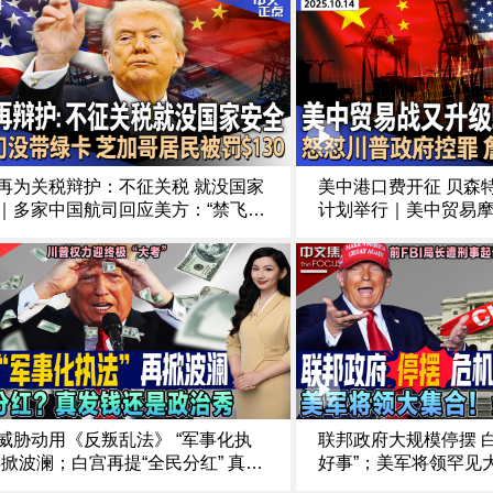
再为关税辩护：不征关税 就没国家
美中港口费开征 贝森特
｜多家中国航司回应美方：“禁飞俄
计划举行｜美中贸易
”损公众利益｜美中贸易紧张再升级
坐“过山车”｜加沙停
内阁指责中国经济胁迫｜出门没带
人质遗体归还问题砍
 芝加哥居民被罚$130《中文正点》
普政府指控 詹乐霞称“
0.15
正点》25.10.14
威胁动用《反叛乱法》 “军事化执
联邦政府大规模停摆 
再掀波澜；白宫再提“全民分红” 真发
好事”；美军将领罕见
是政治秀；最高法院新审期 川普权
方；前FBI局长遭刑事