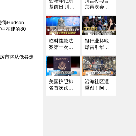
川普将与普
会晤泽伦斯
京再次会面
基前日 川普
是否向乌提
宣布将与普
供“战斧”导弹
京再次会面
Hudson
成焦点
｜芝加哥移
中在建的80
民执法冲突
频发 法官对I
临时拨款法
银行业坏账
CE特工下新
案第十次闯
爆雷引华尔
命令｜第三
关参院失败
街震荡 美股
约房市将从低谷走
名川普政敌
政府停摆持
全线收低
前国安顾问
续 最新民调
博尔顿遭控
出炉
罪｜涉下药
美国护照排
沿海社区遭
侵犯多人 南
名首次跌出
重创！阿拉
加大中国留
前十 中国和
斯加展开大
学生被起诉
阿联酋大幅
规模空运救
《中文正
提升
援
点》25.10.1
6