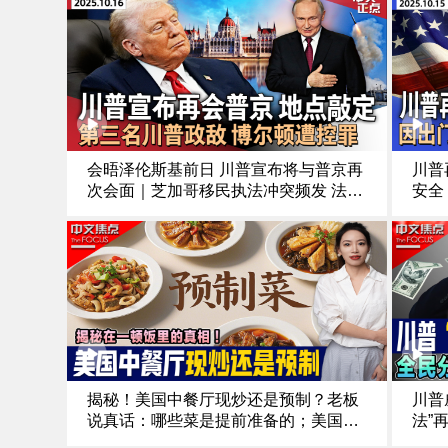
会晤泽伦斯基前日 川普宣布将与普京再
川普
次会面｜芝加哥移民执法冲突频发 法官
安全
对ICE特工下新命令｜第三名川普政敌
领空
前国安顾问博尔顿遭控罪｜涉下药侵犯
川普
多人 南加大中国留学生被起诉《中文正
绿卡
25.1
点》25.10.16
揭秘！美国中餐厅现炒还是预制？老板
川普
说真话：哪些菜是提前准备的；美国
法”
版“预制菜”怎么定义；食客：五分钟上
钱还