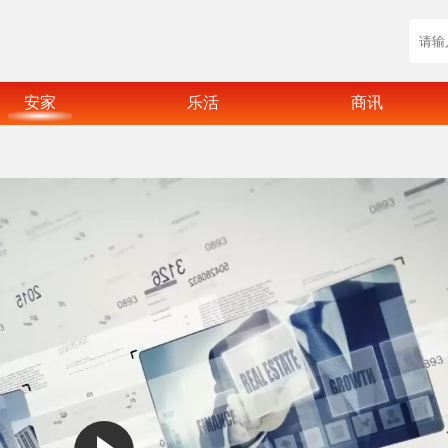
安家
乐活
商讯