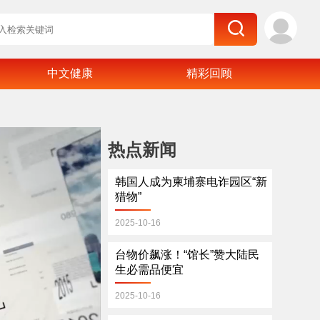
中文健康
精彩回顾
热点新闻
韩国人成为柬埔寨电诈园区“新
猎物”
2025-10-16
台物价飙涨！“馆长”赞大陆民
生必需品便宜
2025-10-16