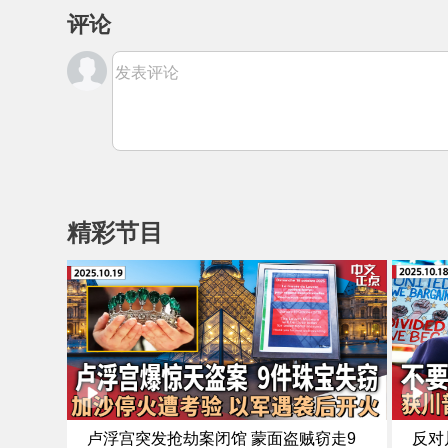
评论
发表评论
精彩节目
卢浮宫突发抢劫案闭馆 蒙面盗贼窃走9
反对