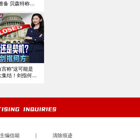
准备 贝森特称下
泽伦斯基后 川普
宣告胜利｜火药味
辩论登场《中文正
白宫称“这可能是
大集结！剑指何
起诉 司法伸张还
悬念升级！ 川
中文焦点》10/2/
主编信箱
|
清除痕迹