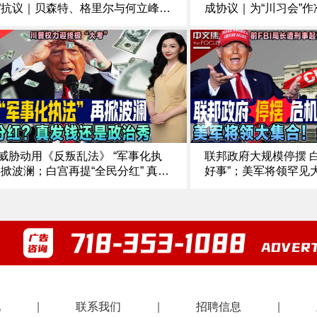
”抗议｜贝森特、格里尔与何立峰通
成协议｜为“川习会”作
杨振宁逝世 享年103岁｜获川普减
周与何立峰会面｜会晤
共和党前“造假议员”桑托斯出狱｜郑
呼吁俄乌停战并各自
当选国民党主席《中文正点》25.1
十足！纽约市长首场
点》25.10.17
威胁动用《反叛乱法》 “军事化执
联邦政府大规模停摆 
再掀波澜；白宫再提“全民分红” 真发
好事”；美军将领罕见
是政治秀；最高法院新审期 川普权
方；前FBI局长遭刑事
终极“大考”；加州州长强硬反制 白
是政治角力；纽约选战
约 vs 州府警告《中文焦点》10/9/2
普“清场” 亚当斯退选 《
25
见
|
联系我们
|
招聘信息
|