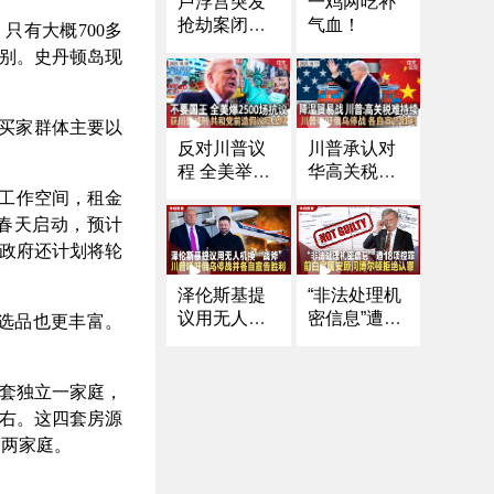
卢浮宫突发
一鸡两吃补
抢劫案闭馆
气血！
，只有大概
700
多
蒙面盗贼窃
别。史丹顿岛现
走9件无价珠
宝｜停火面
临严峻考验
买家群体主要以
以军遇袭后
反对川普议
川普承认对
对加沙发动
程 全美举行
华高关税不
袭击｜川普
超2500场“不
可持续 乐观
工作空间，租金
称哥伦比亚
要国王”抗议
能达成协议
春天启动，预计
总统“毒品头
｜贝森特、
｜为“川习
政府还计划将轮
目” 宣布停止
格里尔与何
会”作准备 贝
资助｜美国
立峰通话｜
森特称下周
泽伦斯基提
“非法处理机
护照首次跌
杨振宁逝世
与何立峰会
议用无人机
密信息”遭18
选品也更丰富。
出全球最强
享年103岁｜
面｜会晤泽
换“战斧” 川
项控罪 前白
护照榜前十
获川普减刑
伦斯基后 川
普呼吁俄乌
宫国安顾问
《中文正
共和党前“造
普呼吁俄乌
停战并各自
博尔顿拒绝
套独立一家庭，
点》25.10.1
假议员”桑托
停战并各自
宣告胜利
认罪
9
右。这四套房源
斯出狱｜郑
宣告胜利｜
宅两家庭。
丽文当选国
火药味十
民党主席
足！纽约市