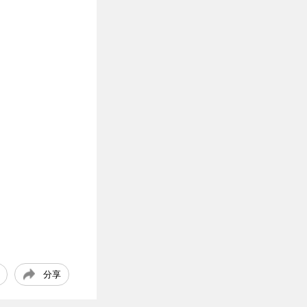
《中文正
长首场辩论
点》25.10.1
登场《中文
8
正点》25.10.
17
分享