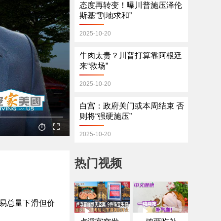
态度再转变！曝川普施压泽伦
斯基“割地求和”
2025-10-20
牛肉太贵？川普打算靠阿根廷
来“救场”
2025-10-20
白宫：政府关门或本周结束 否
则将“强硬施压”
2025-10-20
热门视频
易总量下滑但价