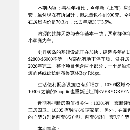
本期内容：
与往年相比，今年新（上市）房
套，虽然现在有所回升，但总量也不到
900
套。今
在房屋均价是
70.3
万，比去年增加了
3.5%
。
房源的挂牌天数与去年基本一致，买家群体
小家庭为主。
史丹顿岛的基础设施正在加快，建造多年的
L
$2800-$6000
不等，内部配有地下停车场、健身房
2028
年完工，整个项目包含两个部分，一个是沿
渡的路线延长到布鲁克林
Bay Ridge
。
生活便利配套设施也有所增加，
10309
区域
10306
之前的
Shoprite
也重新迁址到
EVERYGREEN
近期有些新房源值得关注：
10301
有一套新建
三房四卫。
10305
有独立
6/6
两家庭。另外，在靠
的户型分别是两套
6/5
户型、两套
6/6
和一套
7/7
户型
本期嘉宾：