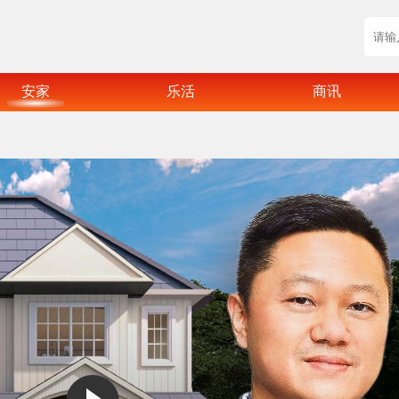
安家
乐活
商讯