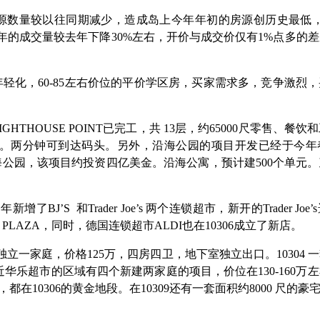
源数量较以往同期减少，造成岛上今年年初的房源创历史最低
年的成交量较去年下降
30%
左右，开价与成交价仅有
1%
点多的差
年轻化，
60-85
左右价位的平价学区房，买家需求多，竞争激烈，
IGHTHOUSE POINT
已完工，共
13
层，约
65000
尺零售、餐饮和
。两分钟可到达码头。另外，沿海公园的项目开发已经于今年
海公园，该项目约投资四亿美金。沿海公寓，预计建
500
个单元。
今年新增了
BJ
’
S
和
Trader Joe
’
s
两个连锁超市，新开的
Trader Joe
’
s
 PLAZA
，同时，德国连锁超市
ALDI
也在
10306
成立了新店。
独立一家庭，价格
125
万，四房四卫，地下室独立出口。
10304
一
近华乐超市的区域有四个新建两家庭的项目，价位在
130-160
万左
，都在
10306
的黄金地段。在
10309
还有一套面积约
8000
尺的豪