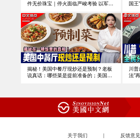
件无价珠宝｜停火面临严峻考验 以军遇
国王
袭后对加沙发动袭击｜川普称哥伦比亚
话｜
总统“毒品头目” 宣布停止资助｜美国护
刑 
照首次跌出全球最强护照榜前十《中文
丽文
0.18
正点》25.10.19
揭秘！美国中餐厅现炒还是预制？老板
川普
说真话：哪些菜是提前准备的；美国
法”
版“预制菜”怎么定义；食客：五分钟上
钱还
菜，我就怀疑是预制；中餐行业的预制
力迎
菜该如何区分《中文焦点》10/16/25
宫契
5
关于我们
|
反馈意