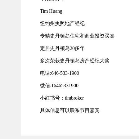
T
i
m Huang
纽约州执照
地产经纪
专精史丹顿岛住宅和商业投资买卖
定居史丹顿岛
20
多年
多次荣获史丹顿岛房产经纪大奖
电话
:
646-533-1900
微信
:16465331900
小红书号：
timbroker
具体信息可以联系节目嘉宾