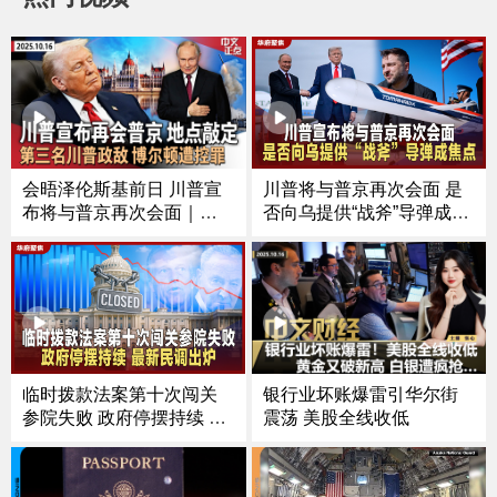
川普将与普京再次会面 是
会晤泽伦斯基前日 川普宣
否向乌提供“战斧”导弹成焦
布将与普京再次会面｜芝
点
加哥移民执法冲突频发 法
官对ICE特工下新命令｜第
三名川普政敌 前国安顾问
博尔顿遭控罪｜涉下药侵
犯多人 南加大中国留学生
被起诉《中文正点》25.10.
16
临时拨款法案第十次闯关
银行业坏账爆雷引华尔街
参院失败 政府停摆持续 最
震荡 美股全线收低
新民调出炉