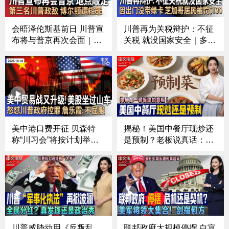
会晤泽伦斯基前日 川普宣
川普再为关税辩护：不征
布将与普京再次会面｜芝
关税 就没国家安全｜多家
加哥移民执法冲突频发 法
中国航司回应美方：“禁飞
官对ICE特工下新命令｜
俄领空”损公众利益｜美中
第三名川普政敌 前国安顾
贸易紧张再升级 川普内阁
问博尔顿遭控罪｜涉下药
指责中国经济胁迫｜出门
侵犯多人 南加大中国留学
没带绿卡 芝加哥居民被罚
生被起诉《中文正点》25.
$130《中文正点》25.10.
10.16
15
美中港口费开征 贝森特
揭秘！美国中餐厅现炒还
称“川习会”将按计划举行
是预制？老板说真话：哪
｜美中贸易摩擦升级引美
些菜是提前准备的；美国
股坐“过山车”｜加沙停火
版“预制菜”怎么定义；食
遇挫！以色列因人质遗体
客：五分钟上菜，我就怀
归还问题砍援助｜强硬回
疑是预制；中餐行业的预
应川普政府指控 詹乐霞
制菜该如何区分《中文焦
称“不会屈服”《中文正
点》10/16/25
点》25.10.14
川普威胁动用《反叛乱
联邦政府大规模停摆 白宫