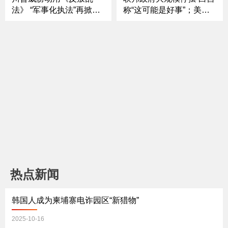
法》 “军事化执法”再掀波
称“这可能是好事”；美军
澜；白宫再提“全民分红”
将领罕见大集结！剑指何
真发钱还是政治秀；最高
方；前FBI局长遭刑事起
法院新审期 川普权力迎终
诉 司法伸张还是政治角
极“大考”；加州州长强硬
力；纽约选战悬念升级！
反制 白宫契约 vs 州府警
川普“清场” 亚当斯退选
告《中文焦点》10/9/25
《中文焦点》10/2/25
热点新闻
韩国人成为柬埔寨电诈园区“新猎物”
2025-10-16