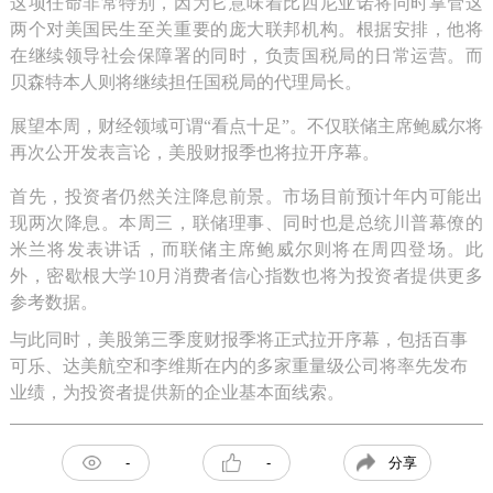
这项任命非常特别，因为它意味着比西尼亚诺将同时掌管这
两个对美国民生至关重要的庞大联邦机构。根据安排，他将
在继续领导社会保障署的同时，负责国税局的日常运营。而
贝森特本人则将继续担任国税局的代理局长。
展望本周，财经领域可谓“看点十足”。不仅联储主席鲍威尔将
再次公开发表言论，美股财报季也将拉开序幕。
首先，投资者仍然关注降息前景。市场目前预计年内可能出
现两次降息。本周三，联储理事、同时也是总统川普幕僚的
米兰将发表讲话，而联储主席鲍威尔则将在周四登场。此
外，密歇根大学10月消费者信心指数也将为投资者提供更多
参考数据。
与此同时，美股第三季度财报季将正式拉开序幕，包括百事
可乐、达美航空和李维斯在内的多家重量级公司将率先发布
业绩，为投资者提供新的企业基本面线索。
分享
-
-