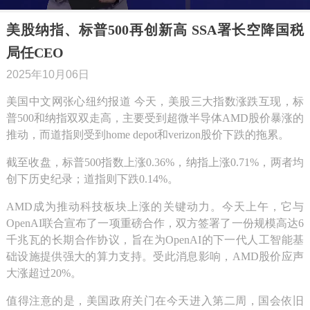
美股纳指、标普500再创新高 SSA署长空降国税
局任CEO
2025年10月06日
美国中文网张心纽约报道 今天，美股三大指数涨跌互现，标
普500和纳指双双走高，主要受到超微半导体AMD股价暴涨的
推动，而道指则受到home depot和verizon股价下跌的拖累。
截至收盘，标普500指数上涨0.36%，纳指上涨0.71%，两者均
创下历史纪录；道指则下跌0.14%。
AMD成为推动科技板块上涨的关键动力。今天上午，它与
OpenAI联合宣布了一项重磅合作，双方签署了一份规模高达6
千兆瓦的长期合作协议，旨在为OpenAI的下一代人工智能基
础设施提供强大的算力支持。受此消息影响，AMD股价应声
大涨超过20%。
值得注意的是，美国政府关门在今天进入第二周，国会依旧