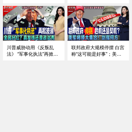
｜美中贸易摩擦升级引美
些菜是提前准备的；美国
股坐“过山车”｜加沙停火
版“预制菜”怎么定义；食
遇挫！以色列因人质遗体
客：五分钟上菜，我就怀
归还问题砍援助｜强硬回
疑是预制；中餐行业的预
应川普政府指控 詹乐霞
制菜该如何区分《中文焦
称“不会屈服”《中文正
点》10/16/25
点》25.10.14
川普威胁动用《反叛乱
联邦政府大规模停摆 白宫
法》 “军事化执法”再掀波
称“这可能是好事”；美军
澜；白宫再提“全民分红”
将领罕见大集结！剑指何
真发钱还是政治秀；最高
方；前FBI局长遭刑事起
法院新审期 川普权力迎终
诉 司法伸张还是政治角
极“大考”；加州州长强硬
力；纽约选战悬念升级！
反制 白宫契约 vs 州府警
川普“清场” 亚当斯退选
告《中文焦点》10/9/25
《中文焦点》10/2/25