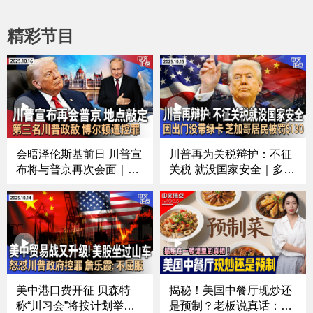
精彩节目
会晤泽伦斯基前日 川普宣
川普再为关税辩护：不征
布将与普京再次会面｜芝
关税 就没国家安全｜多家
加哥移民执法冲突频发 法
中国航司回应美方：“禁飞
官对ICE特工下新命令｜
俄领空”损公众利益｜美中
第三名川普政敌 前国安顾
贸易紧张再升级 川普内阁
问博尔顿遭控罪｜涉下药
指责中国经济胁迫｜出门
侵犯多人 南加大中国留学
没带绿卡 芝加哥居民被罚
生被起诉《中文正点》25.
$130《中文正点》25.10.
10.16
15
美中港口费开征 贝森特
揭秘！美国中餐厅现炒还
称“川习会”将按计划举行
是预制？老板说真话：哪