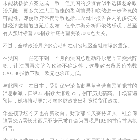
未能就拨款方案达成一致，但美国的投资者似乎选择忽略政
治风险，更多关注人工智能的盈利前景和联储进一步降息的
可能性。即使政府停摆导致包括非农就业报告在内的多项关
键经济数据被迫延后发布，但华尔街分析师依然乐观，甚至
有人预计标普500指数年底有望突破7000点大关。
不过，全球政治局势的变动却在引发地区金融市场的震荡。
在法国，上任还不到一个月的法国总理勒科尔尼今天突然辞
职，让法国再次陷入政治不确定性，这导致巴黎股价指数
CAC 40指数下跌，欧元也承压走低。
与此同时，在日本，受到保守派高市早苗当选自民党党首的
消息刺激，日经225指数大涨近5%，创下历史新高。市场普遍
预期，她将推动更加积极的财政支出和宽松货币政策。
华盛顿政坛今天也有新动向。财政部长贝森特证实，社会保
障署SSA署长比西尼亚诺已被任命为国税局IRS的首位首席执
行官。