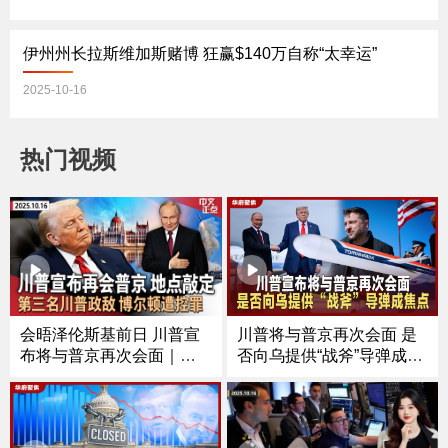
伊州州长拉斯维加斯赌博 狂赢$140万自称“太幸运”
2025-10-16
热门视频
川普将与普京再次会面 是
会晤泽伦斯基前日 川普宣
否向乌提供“战斧”导弹成焦
布将与普京再次会面｜芝
点
加哥移民执法冲突频发 法
官对ICE特工下新命令｜第
三名川普政敌 前国安顾问
博尔顿遭控罪｜涉下药侵