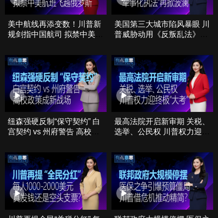
美中航线再添变数！川普新
美国第三大城市陷风暴眼 川
规剑指中国航司 拟禁中美航
普威胁动用《反叛乱法》
班飞越俄罗斯
“军事化移民执法”再掀波澜
纽森强硬反制“保守契约” 白
最高法院开启新审期 关税、
宫契约 vs 州府警告 高校政
选举、公民权 川普权力迎终
策成新战场
极“大考”