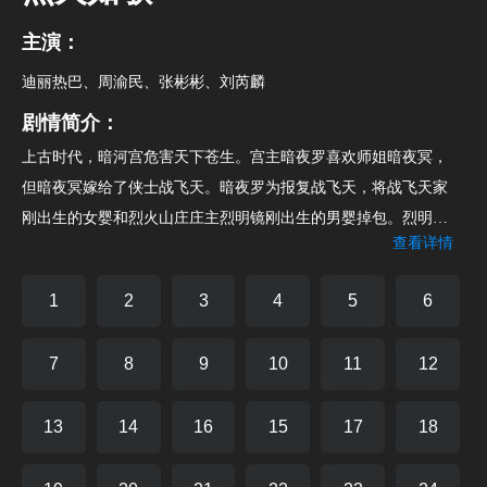
主演：
迪丽热巴、周渝民、张彬彬、刘芮麟
剧情简介：
上古时代，暗河宫危害天下苍生。宫主暗夜罗喜欢师姐暗夜冥，
但暗夜冥嫁给了侠士战飞天。暗夜罗为报复战飞天，将战飞天家
刚出生的女婴和烈火山庄庄主烈明镜刚出生的男婴掉包。烈明镜
查看详情
为女婴取名烈如歌，战飞天为男婴取名战枫。战飞天去世，烈明
镜收养战枫。烈如歌与大师兄战枫、二师兄玉自寒一起长大。烈
1
2
3
4
5
6
如歌与战枫相爱。暗夜罗发现烈火山庄日益壮大，决意破坏。他
骗战枫说杀害战飞天的凶手是烈明镜。战枫和烈如歌分手。烈如
7
8
9
10
11
12
歌结识银雪公子，银雪公子爱慕烈如歌，尽心保护如歌。战枫误
信暗夜罗，杀死了烈明镜，嫁祸霹雳门。烈火山庄管家裔浪当年
13
14
16
15
17
18
参与掉包婴儿事件，内心忏悔，向战枫吐露真相。战枫意识到自
己杀死了亲生父亲烈明镜，他决意向暗夜罗复仇。烈如歌与战