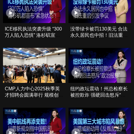
ICE移民执法突袭升级 “300
没带绿卡被罚130美元 合法
万人陷入恐惧” 洛杉矶宣
永久居民也中招！旧法重启
布“紧急状态”！
引发争议
CMP人力中心2025秋季英
纽约政坛震动！州总检察长
才招聘会圆满举行 规模创历
被控欺诈 强硬回击怒斥“政
史新高
治报复”