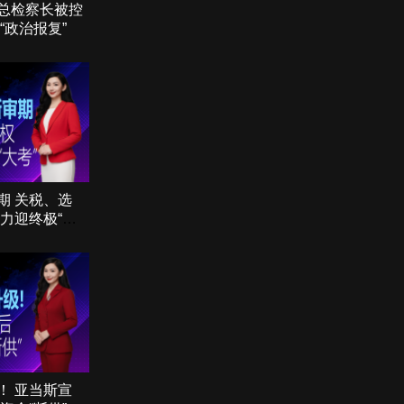
总检察长被控
49
50
51
52
“政治报复”
期 关税、选
力迎终极“大
！ 亚当斯宣