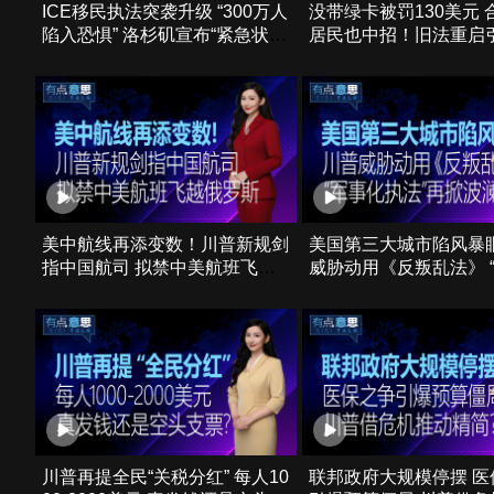
ICE移民执法突袭升级 “300万人
没带绿卡被罚130美元 
陷入恐惧” 洛杉矶宣布“紧急状
居民也中招！旧法重启
态”！
美中航线再添变数！川普新规剑
美国第三大城市陷风暴眼
指中国航司 拟禁中美航班飞越
威胁动用《反叛乱法》 
俄罗斯
移民执法”再掀波澜
川普再提全民“关税分红” 每人10
联邦政府大规模停摆 医