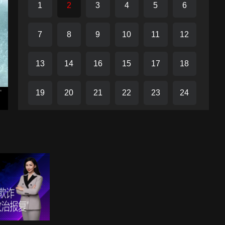
1
2
3
4
5
6
养战枫。烈如歌与大师兄战枫、二师兄玉自寒一起长
大。烈如歌与战枫相爱。暗夜罗发现烈火山庄日益壮
7
8
9
10
11
12
大，决意破坏。他骗战枫说杀害战飞天的凶手是烈明
镜。战枫和烈如歌分手。烈如歌结识银雪公子，银雪
13
14
16
15
17
18
公子爱慕烈如歌，尽心保护如歌。战枫误信暗夜罗，
杀死了烈明镜，嫁祸霹雳门。烈火山庄管家裔浪当年
19
20
21
22
23
24
参与掉包婴儿事件，内心忏悔，向战枫吐露真相。战
枫意识到自己杀死了亲生父亲烈明镜，他决意向暗夜
25
26
27
28
29
30
罗复仇。烈如歌与战枫、玉自寒、银雪一起联手制服
暗夜罗。从此暗河宫消失，百姓过上安定生活。
31
32
33
34
35
36
37
38
39
40
41
42
43
44
45
46
47
48