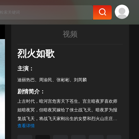
视频
烈火如歌
主演：
迪丽热巴、周渝民、张彬彬、刘芮麟
剧情简介：
上古时代，暗河宫危害天下苍生。宫主暗夜罗喜欢师
姐暗夜冥，但暗夜冥嫁给了侠士战飞天。暗夜罗为报
复战飞天，将战飞天家刚出生的女婴和烈火山庄庄主
查看详情
烈明镜刚出生的男婴掉包。烈明镜为女婴取名烈如
歌，战飞天为男婴取名战枫。战飞天去世，烈明镜收