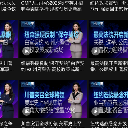
合法永久
CMP人力中心2025秋季英才招
纽约政坛震动！州
引发争议
聘会圆满举行 规模创历史新高
欺诈 强硬回击怒斥
 川普
纽森强硬反制“保守契约” 白宫契
最高法院开启新审
“军事化
约 vs 州府警告 高校政策成新战
举、公民权 川普权
场
考”
保之争
川普突召全球将领 美军史上罕
纽约选战悬念升级