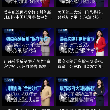
美中航线再添变数！川普新
美国第三大城市陷风暴眼 川
规剑指中国航司 拟禁中美航
普威胁动用《反叛乱法》
班飞越俄罗斯
“军事化移民执法”再掀波澜
纽森强硬反制“保守契约” 白
最高法院开启新审期 关税、
宫契约 vs 州府警告 高校政
选举、公民权 川普权力迎终
策成新战场
极“大考”