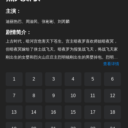
主演：
迪丽热巴、周渝民、张彬彬、刘芮麟
剧情简介：
上古时代，暗河宫危害天下苍生。宫主暗夜罗喜欢师姐暗夜冥，
但暗夜冥嫁给了侠士战飞天。暗夜罗为报复战飞天，将战飞天家
刚出生的女婴和烈火山庄庄主烈明镜刚出生的男婴掉包。烈明镜
查看详情
为女婴取名烈如歌，战飞天为男婴取名战枫。战飞天去世，烈明
镜收养战枫。烈如歌与大师兄战枫、二师兄玉自寒一起长大。烈
1
2
3
4
5
6
如歌与战枫相爱。暗夜罗发现烈火山庄日益壮大，决意破坏。他
骗战枫说杀害战飞天的凶手是烈明镜。战枫和烈如歌分手。烈如
7
8
9
10
11
12
歌结识银雪公子，银雪公子爱慕烈如歌，尽心保护如歌。战枫误
信暗夜罗，杀死了烈明镜，嫁祸霹雳门。烈火山庄管家裔浪当年
13
14
16
15
17
18
参与掉包婴儿事件，内心忏悔，向战枫吐露真相。战枫意识到自
己杀死了亲生父亲烈明镜，他决意向暗夜罗复仇。烈如歌与战