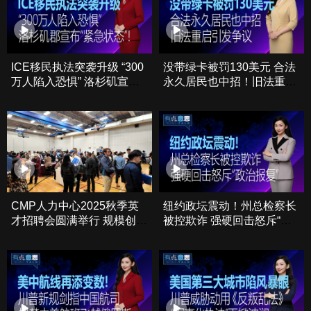
ICE移民执法突袭升级 “300
没带绿卡被罚130美元 合法
万人陷入恐惧” 洛杉矶宣
永久居民也中招！旧法重启
布“紧急状态”！
引发争议
CMP人力中心2025秋季英
纽约政坛震动！州总检察长
才招聘会圆满举行 规模创历
被控欺诈 强硬回击怒斥“政
史新高
治报复”