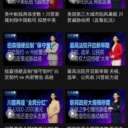
美中航线再添变数！川普新
美国第三大城市陷风暴眼 川
规剑指中国航司 拟禁中美航
普威胁动用《反叛乱法》
班飞越俄罗斯
“军事化移民执法”再掀波澜
纽森强硬反制“保守契约” 白
最高法院开启新审期 关税、
宫契约 vs 州府警告 高校政
选举、公民权 川普权力迎终
策成新战场
极“大考”