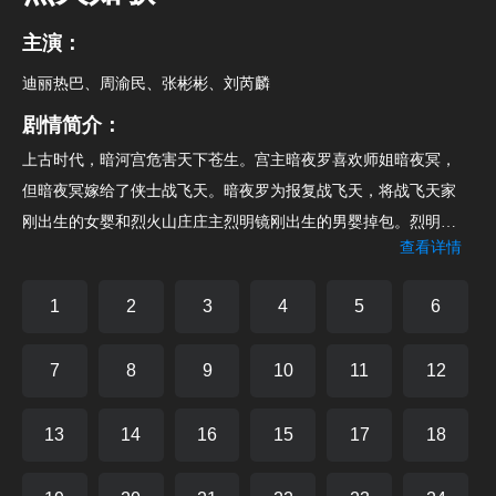
主演：
迪丽热巴、周渝民、张彬彬、刘芮麟
剧情简介：
上古时代，暗河宫危害天下苍生。宫主暗夜罗喜欢师姐暗夜冥，
但暗夜冥嫁给了侠士战飞天。暗夜罗为报复战飞天，将战飞天家
刚出生的女婴和烈火山庄庄主烈明镜刚出生的男婴掉包。烈明镜
查看详情
为女婴取名烈如歌，战飞天为男婴取名战枫。战飞天去世，烈明
镜收养战枫。烈如歌与大师兄战枫、二师兄玉自寒一起长大。烈
1
2
3
4
5
6
如歌与战枫相爱。暗夜罗发现烈火山庄日益壮大，决意破坏。他
骗战枫说杀害战飞天的凶手是烈明镜。战枫和烈如歌分手。烈如
7
8
9
10
11
12
歌结识银雪公子，银雪公子爱慕烈如歌，尽心保护如歌。战枫误
信暗夜罗，杀死了烈明镜，嫁祸霹雳门。烈火山庄管家裔浪当年
13
14
16
15
17
18
参与掉包婴儿事件，内心忏悔，向战枫吐露真相。战枫意识到自
己杀死了亲生父亲烈明镜，他决意向暗夜罗复仇。烈如歌与战