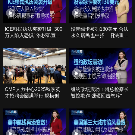
ICE移民执法突袭升级 “300
没带绿卡被罚130美元 合法
万人陷入恐惧” 洛杉矶宣
永久居民也中招！旧法重启
布“紧急状态”！
引发争议
CMP人力中心2025秋季英
纽约政坛震动！州总检察长
才招聘会圆满举行 规模创历
被控欺诈 强硬回击怒斥“政
史新高
治报复”