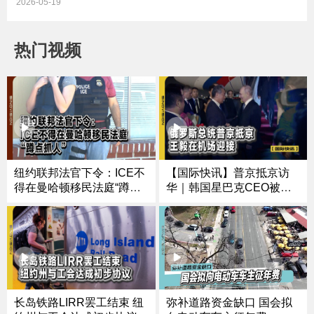
2026-05-19
热门视频
纽约联邦法官下令：ICE不
【国际快讯】普京抵京访
得在曼哈顿移民法庭“蹲点
华｜韩国星巴克CEO被解
抓人”
雇｜泰国取消60天免签
弥补道路资金缺口 国会拟
长岛铁路LIRR罢工结束 纽