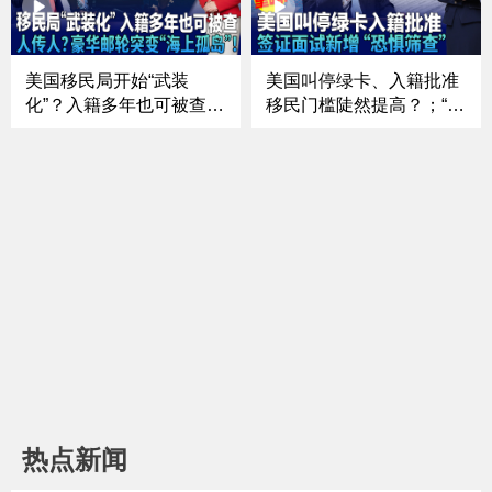
关税｜普京将于下周访华
被曝考虑再启伊朗战事？
《中文正点》26.5.16
川普称停火“命悬一
线”《中文焦点》5/14
美国移民局开始“武装
美国叫停绿卡、入籍批准
化”？入籍多年也可被查；
移民门槛陡然提高？；“不
中期选举进入“决战模式”
敢回国”直接拒签？面签新
国会控制权之争已白热
增“恐惧筛查”；移民法
化；国债爆表 美国财政前
庭“大换血”？“驱逐法官”火
景进入“未知领域”？；豪
速替补上任；“ICE”或改
华邮轮突变“海上孤岛”！
名“NICE” 执法形象会变
汉坦病毒到底是什么？
吗？《中文焦点》4/30
《中文焦点》5/7
热点新闻