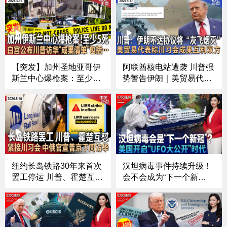
【突发】加州圣地亚哥伊
阿联酋核电站遭袭 川普强
斯兰中心爆枪案：至少5
势警告伊朗｜美贸易代
死 传30多声枪响｜白宫公
表：正推进中国购买波音
布川普访华“成果清单”｜
订单｜白宫10亿安保费告
川普暂缓重启对伊朗军事
吹？｜川普反对者连任参
打击｜纽约长岛铁路罢工
议员梦碎｜千人DC祈祷
进入第3天｜美两军机空
会｜奢侈+时尚新品引发
中相撞后坠毁《中文正
抢购潮《中文正点》26.5.
点》26.5.18
17
纽约长岛铁路30年来首次
汉坦病毒事件持续升级！
罢工停运 川普、霍楚互相
会不会成为“下一个新
指责｜川普宣布击毙ISIS
冠”？；美国开启“UFO大
二号人物｜部署326天 福
公开”时代？大量神秘画面
特号航母终于回港｜美中
首次曝光；拉美局势突然
同意对同等规模产品降低
再升温！川普加码施压；