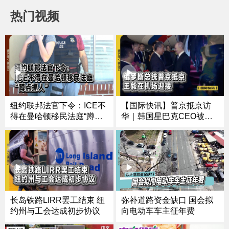
热门视频
纽约联邦法官下令：ICE不
【国际快讯】普京抵京访
得在曼哈顿移民法庭“蹲点
华｜韩国星巴克CEO被解
抓人”
雇｜泰国取消60天免签
弥补道路资金缺口 国会拟
长岛铁路LIRR罢工结束 纽
向电动车车主征年费
约州与工会达成初步协议