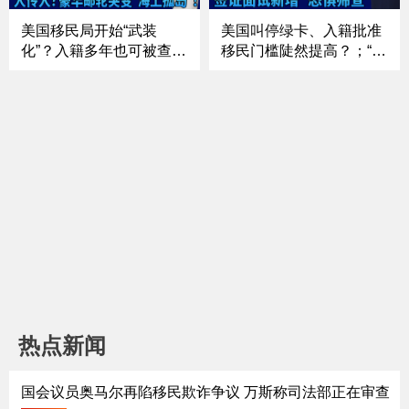
线”《中文焦点》5/14
美国移民局开始“武装
美国叫停绿卡、入籍批准
化”？入籍多年也可被查；
移民门槛陡然提高？；“不
中期选举进入“决战模式”
敢回国”直接拒签？面签新
国会控制权之争已白热
增“恐惧筛查”；移民法
化；国债爆表 美国财政前
庭“大换血”？“驱逐法官”火
景进入“未知领域”？；豪
速替补上任；“ICE”或改
华邮轮突变“海上孤岛”！
名“NICE” 执法形象会变
汉坦病毒到底是什么？
吗？《中文焦点》4/30
《中文焦点》5/7
热点新闻
国会议员奥马尔再陷移民欺诈争议 万斯称司法部正在审查