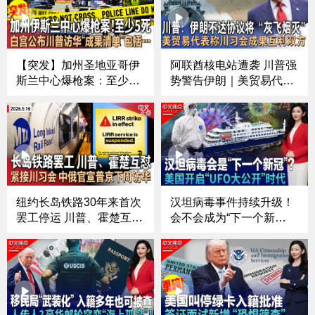
【突发】加州圣地亚哥伊
阿联酋核电站遭袭 川普强
斯兰中心爆枪案：至少5
势警告伊朗｜美贸易代
死 传30多声枪响｜白宫公
表：正推进中国购买波音
布川普访华“成果清单”｜
订单｜白宫10亿安保费告
川普暂缓重启对伊朗军事
吹？｜川普反对者连任参
打击｜纽约长岛铁路罢工
议员梦碎｜千人DC祈祷
进入第3天｜美两军机空
会｜奢侈+时尚新品引发
中相撞后坠毁《中文正
抢购潮《中文正点》26.5.
点》26.5.18
17
纽约长岛铁路30年来首次
汉坦病毒事件持续升级！
罢工停运 川普、霍楚互相
会不会成为“下一个新
指责｜川普宣布击毙ISIS
冠”？；美国开启“UFO大
二号人物｜部署326天 福
公开”时代？大量神秘画面
特号航母终于回港｜美中
首次曝光；拉美局势突然
同意对同等规模产品降低
再升温！川普加码施压；
关税｜普京将于下周访华
被曝考虑再启伊朗战事？
《中文正点》26.5.16
川普称停火“命悬一