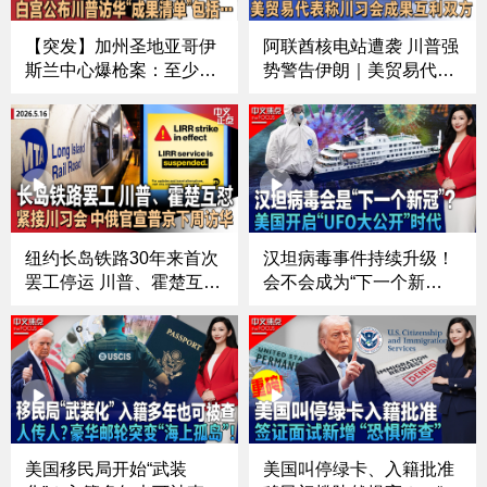
【突发】加州圣地亚哥伊
阿联酋核电站遭袭 川普强
斯兰中心爆枪案：至少5
势警告伊朗｜美贸易代
死 传30多声枪响｜白宫公
表：正推进中国购买波音
布川普访华“成果清单”｜
订单｜白宫10亿安保费告
川普暂缓重启对伊朗军事
吹？｜川普反对者连任参
打击｜纽约长岛铁路罢工
议员梦碎｜千人DC祈祷
进入第3天｜美两军机空
会｜奢侈+时尚新品引发
中相撞后坠毁《中文正
抢购潮《中文正点》26.5.
点》26.5.18
17
纽约长岛铁路30年来首次
汉坦病毒事件持续升级！
罢工停运 川普、霍楚互相
会不会成为“下一个新
指责｜川普宣布击毙ISIS
冠”？；美国开启“UFO大
二号人物｜部署326天 福
公开”时代？大量神秘画面
特号航母终于回港｜美中
首次曝光；拉美局势突然
同意对同等规模产品降低
再升温！川普加码施压；
关税｜普京将于下周访华
被曝考虑再启伊朗战事？
《中文正点》26.5.16
川普称停火“命悬一
线”《中文焦点》5/14
美国移民局开始“武装
美国叫停绿卡、入籍批准