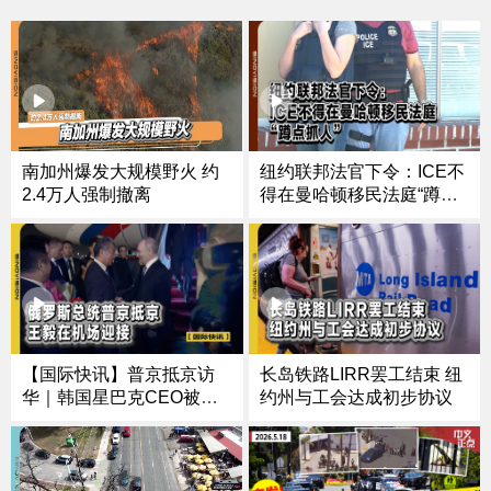
纽约联邦法官下令：ICE不
南加州爆发大规模野火 约
得在曼哈顿移民法庭“蹲点
2.4万人强制撤离
抓人”
【国际快讯】普京抵京访
长岛铁路LIRR罢工结束 纽
华｜韩国星巴克CEO被解
约州与工会达成初步协议
雇｜泰国取消60天免签