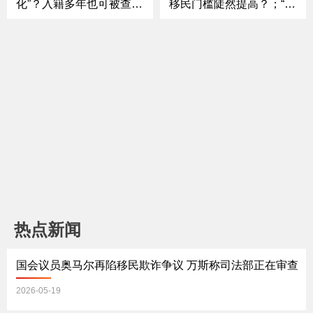
化”？入籍多年也可被查；
移民门槛陡然提高？；“不
中期选举进入“决战模式”
敢回国”直接拒签？面签新
国会控制权之争已白热
增“恐惧筛查”；移民法
化；国债爆表 美国财政前
庭“大换血”？“驱逐法官”火
景进入“未知领域”？；豪
速替补上任；“ICE”或改
华邮轮突变“海上孤岛”！
名“NICE” 执法形象会变
汉坦病毒到底是什么？
吗？《中文焦点》4/30
《中文焦点》5/7
热点新闻
国会议员奥马尔再陷移民欺诈争议 万斯称司法部正在审查
2026-05-19